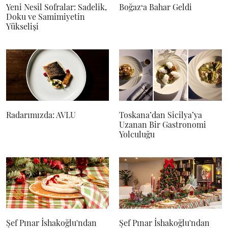
Yeni Nesil Sofralar: Sadelik,
Boğaz‘a Bahar Geldi
Doku ve Samimiyetin
Yükselişi
Radarımızda: AVLU
Toskana’dan Sicilya’ya
Uzanan Bir Gastronomi
Yolculuğu
Şef Pınar İshakoğlu'ndan
Şef Pınar İshakoğlu'ndan