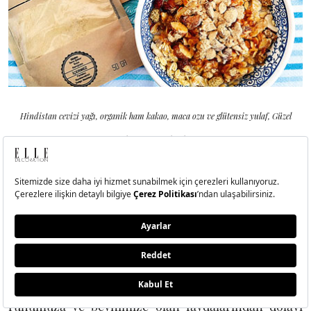
Hindistan cevizi yağı, organik ham kakao, maca ozu ve glütensiz yulaf, Güzel
Gıda’nın öne çıkanları.
ELLE:
Sizce dönemin en önemli “super food”ları
neler?
Burak İnal:
Besin değerleri ve enerji vermesi
açısından kesinlikle “maca” tozu ön sıralarda. Saf
organik kakao tozu ve organik kakao tanecikleri de
ruhumuza ve beynimize olan faydalarından dolayı