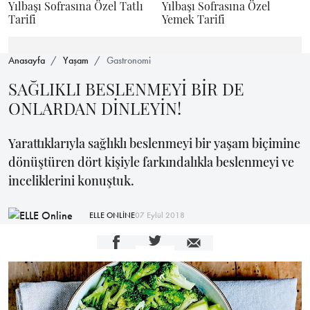
Yılbaşı Sofrasına Özel Tatlı
Yılbaşı Sofrasına Özel
Tarifi
Yemek Tarifi
Anasayfa
Yaşam
Gastronomi
SAĞLIKLI BESLENMEYİ BİR DE
ONLARDAN DİNLEYİN!
Yarattıklarıyla sağlıklı beslenmeyi bir yaşam biçimine
dönüştüren dört kişiyle farkındalıkla beslenmeyi ve
inceliklerini konuştuk.
ELLE ONLİNE
07 Eylül 2018