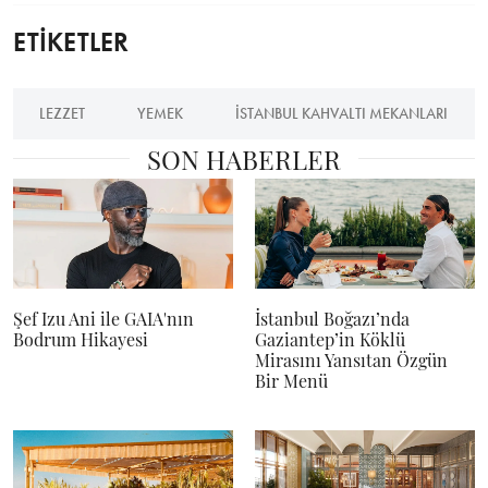
ETİKETLER
LEZZET
YEMEK
İSTANBUL KAHVALTI MEKANLARI
SON HABERLER
Şef Izu Ani ile GAIA'nın
İstanbul Boğazı’nda
Bodrum Hikayesi
Gaziantep’in Köklü
Mirasını Yansıtan Özgün
Bir Menü