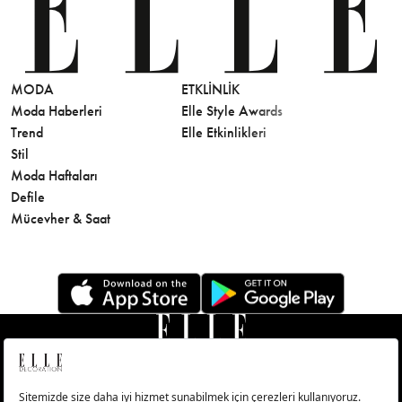
MODA
ETKLINLIK
GÜZELLİ
Moda Haberleri
Elle Style Awards
Saç
Trend
Elle Etkinlikleri
Makyaj
Stil
Cilt Bakı
Moda Haftaları
Sağlık
Defile
Parfüm
Mücevher & Saat