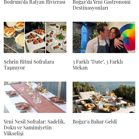
Bodrum'da İtalyan Rivierası
Boğaz'da Yeni Gastronomi
Destinasyonları
Şehrin Ritmi Sofralara
3 Farklı "Date", 3 Farklı
Taşınıyor
Mekan
Yeni Nesil Sofralar: Sadelik,
Boğaz‘a Bahar Geldi
Doku ve Samimiyetin
Yükselişi