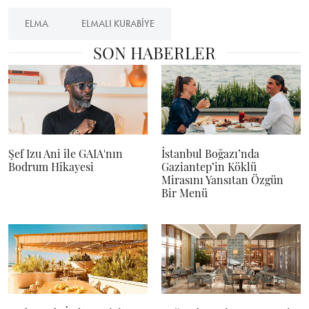
ELMA
ELMALI KURABIYE
SON HABERLER
Şef Izu Ani ile GAIA'nın
İstanbul Boğazı’nda
Bodrum Hikayesi
Gaziantep’in Köklü
Mirasını Yansıtan Özgün
Bir Menü