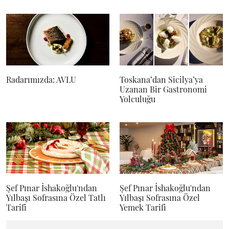
Radarımızda: AVLU
Toskana’dan Sicilya’ya
Uzanan Bir Gastronomi
Yolculuğu
Şef Pınar İshakoğlu'ndan
Şef Pınar İshakoğlu'ndan
Yılbaşı Sofrasına Özel Tatlı
Yılbaşı Sofrasına Özel
Tarifi
Yemek Tarifi