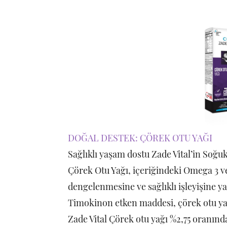
DOĞAL DESTEK: ÇÖREK OTU YAĞI
Sağlıklı yaşam dostu Zade Vital’in Soğuk
Çörek Otu Yağı, içeriğindeki Omega 3 ve
dengelenmesine ve sağlıklı işleyişine y
Timokinon etken maddesi, çörek otu yağ
Zade Vital Çörek otu yağı %2,75 oranınd