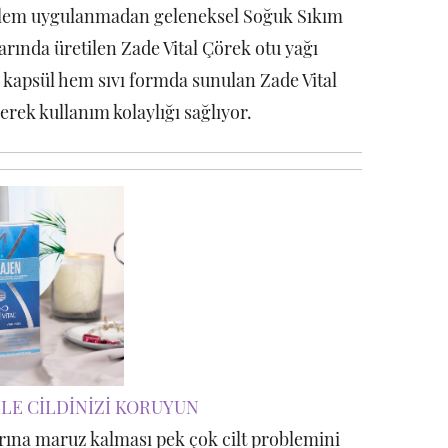
 işlem uygulanmadan geleneksel Soğuk Sıkım
rında üretilen Zade Vital Çörek otu yağı
 kapsül hem sıvı formda sunulan Zade Vital
derek kullanım kolaylığı sağlıyor.
İLE CİLDİNİZİ KORUYUN
larına maruz kalması pek çok cilt problemini