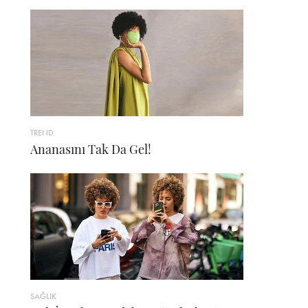
TREND
Ananasını Tak Da Gel!
SAĞLIK