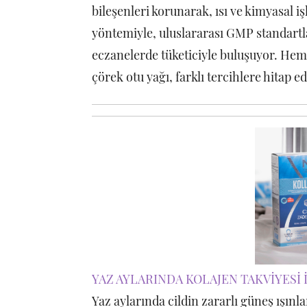
bileşenleri korunarak, ısı ve kimyasal
yöntemiyle, uluslararası GMP standartla
eczanelerde tüketiciyle buluşuyor. Hem
çörek otu yağı, farklı tercihlere hitap e
YAZ AYLARINDA KOLAJEN TAKVİYESİ 
Yaz aylarında cildin zararlı güneş ışın