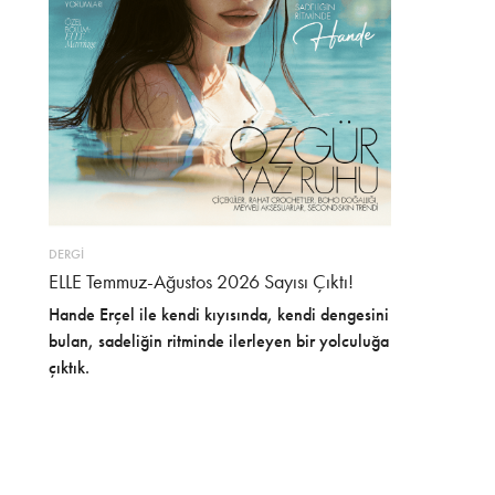
DERGİ
ELLE Temmuz-Ağustos 2026 Sayısı Çıktı!
Hande Erçel ile kendi kıyısında, kendi dengesini
bulan, sadeliğin ritminde ilerleyen bir yolculuğa
çıktık.