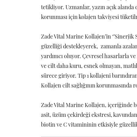
tetikliyor. Uzmanlar, yazın açık alanda 
korunması için kolajen takviyesi tüketi
Zade Vital Marine Kollajen’in ‘’Sinerjik 
güzelliği destekleyerek, zamanla azalan
yardımcı oluyor. Çevresel hasarlarla ve y
ve cilt daha kuru, esnek olmayan, matlık
sürece giriyor. Tip 1 kollajeni barındıra
Kollajen cilt sağlığının korunmasında r
Zade Vital Marine Kollajen, içeriğinde b
asit, üzüm çekirdeği ekstresi, kavundan
biotin ve C vitamininin etkisiyle güzell