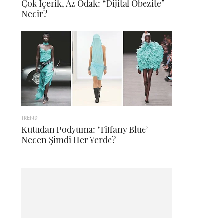
Çok İçerik, Az Odak: “Dijital Obezite”
Nedir?
TREND
Kutudan Podyuma: ‘Tiffany Blue’
Neden Şimdi Her Yerde?