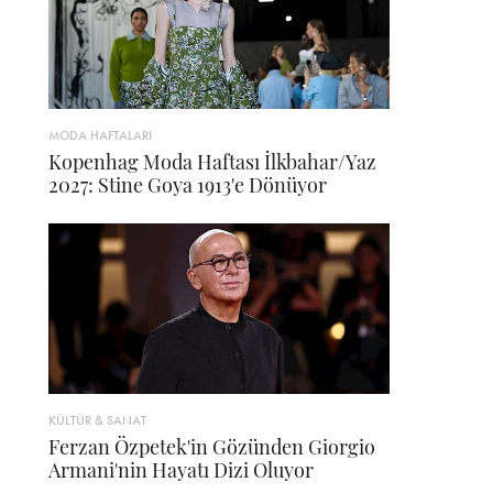
MODA HAFTALARI
Kopenhag Moda Haftası İlkbahar/Yaz
2027: Stine Goya 1913'e Dönüyor
KÜLTÜR & SANAT
Ferzan Özpetek'in Gözünden Giorgio
Armani'nin Hayatı Dizi Oluyor