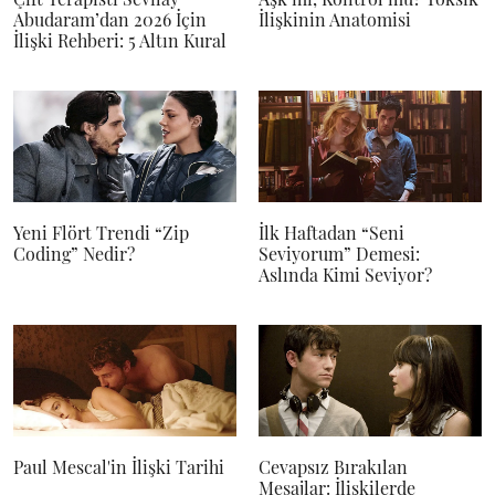
Abudaram’dan 2026 İçin
İlişkinin Anatomisi
İlişki Rehberi: 5 Altın Kural
Yeni Flört Trendi “Zip
İlk Haftadan “Seni
Coding” Nedir?
Seviyorum” Demesi:
Aslında Kimi Seviyor?
Paul Mescal'in İlişki Tarihi
Cevapsız Bırakılan
Mesajlar: İlişkilerde