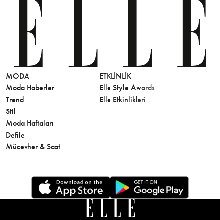
MODA
ETKLINLIK
GÜZELLİ
Moda Haberleri
Elle Style Awards
Saç
Trend
Elle Etkinlikleri
Makyaj
Stil
Cilt Bakı
Moda Haftaları
Sağlık
Defile
Parfüm
Mücevher & Saat