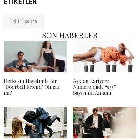
ETİKETLER
IKILI ILIŞKILER
SON HABERLER
Herkesin Hayatında Bir
Aşktan Kariyere
"Doorbell Friend" Olmalı
Numerolojide “555”
mı?
Sayısının Anlamı