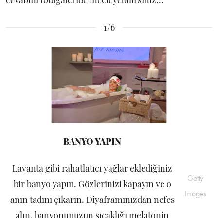
cevabını fotogaleride inceleyebilirsiniz…
1/6
BANYO YAPIN
Lavanta gibi rahatlatıcı yağlar eklediğiniz
Getty
bir banyo yapın. Gözlerinizi kapayın ve o
Images
anın tadını çıkarın. Diyaframınızdan nefes
alın, banyonunuzun sıcaklığı melatonin