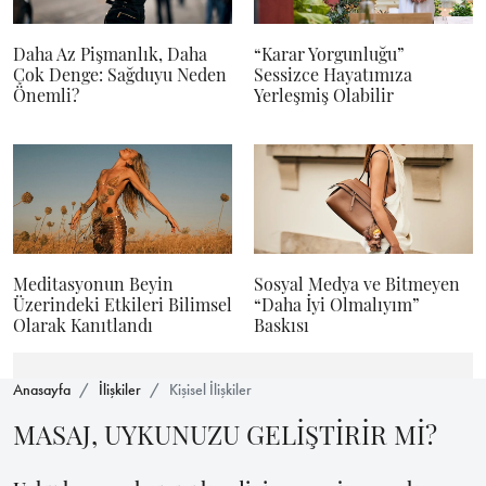
Daha Az Pişmanlık, Daha
“Karar Yorgunluğu”
Çok Denge: Sağduyu Neden
Sessizce Hayatımıza
Önemli?
Yerleşmiş Olabilir
Meditasyonun Beyin
Sosyal Medya ve Bitmeyen
Üzerindeki Etkileri Bilimsel
“Daha İyi Olmalıyım”
Olarak Kanıtlandı
Baskısı
Anasayfa
İlişkiler
Kişisel İlişkiler
MASAJ, UYKUNUZU GELİŞTİRİR Mİ?