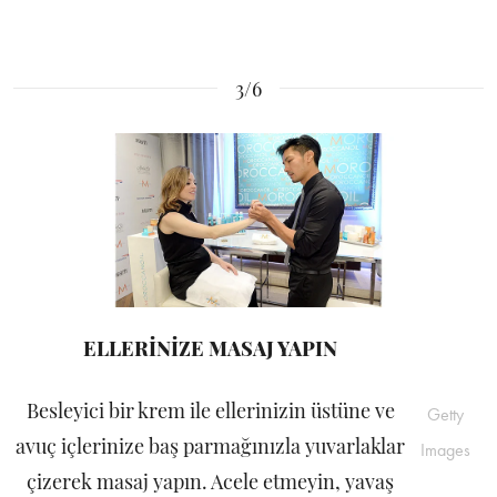
3/6
ELLERİNİZE MASAJ YAPIN
Besleyici bir krem ile ellerinizin üstüne ve
Getty
avuç içlerinize baş parmağınızla yuvarlaklar
Images
çizerek masaj yapın. Acele etmeyin, yavaş