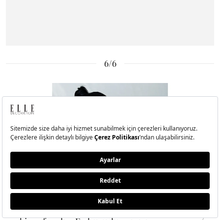
6/6
UYUMAYI DENEYİN
Işıkları kapatın, gözlerinizi kapatın ve derin
Getty