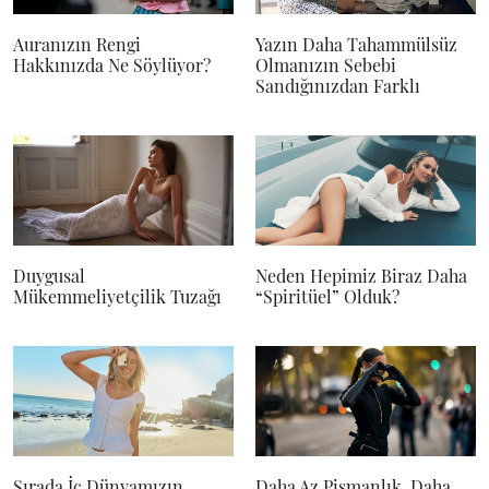
Auranızın Rengi
Yazın Daha Tahammülsüz
Hakkınızda Ne Söylüyor?
Olmanızın Sebebi
Sandığınızdan Farklı
Duygusal
Neden Hepimiz Biraz Daha
Mükemmeliyetçilik Tuzağı
“Spiritüel” Olduk?
Sırada İç Dünyamızın
Daha Az Pişmanlık, Daha