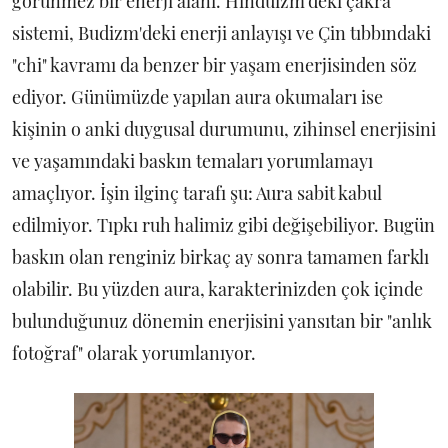
görünmez bir enerji alanı. Hinduizm'deki çakra
sistemi, Budizm'deki enerji anlayışı ve Çin tıbbındaki
"chi" kavramı da benzer bir yaşam enerjisinden söz
ediyor. Günümüzde yapılan aura okumaları ise
kişinin o anki duygusal durumunu, zihinsel enerjisini
ve yaşamındaki baskın temaları yorumlamayı
amaçlıyor. İşin ilginç tarafı şu: Aura sabit kabul
edilmiyor. Tıpkı ruh halimiz gibi değişebiliyor. Bugün
baskın olan renginiz birkaç ay sonra tamamen farklı
olabilir. Bu yüzden aura, karakterinizden çok içinde
bulunduğunuz dönemin enerjisini yansıtan bir "anlık
fotoğraf" olarak yorumlanıyor.