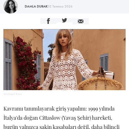
DAMLA DURAK
02 Temmuz 2026
Michael Kors
Kavramı tanımlayarak giriş yapalım: 1999 yılında
İtalya'da doğan Cittaslow (Yavaş Şehir) hareketi,
bugün yalnızca sakin kasabaları değil, daha bilinçli