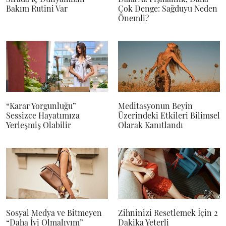
Bakım Rutini Var
Çok Denge: Sağduyu Neden
Önemli?
“Karar Yorgunluğu”
Meditasyonun Beyin
Sessizce Hayatımıza
Üzerindeki Etkileri Bilimsel
Yerleşmiş Olabilir
Olarak Kanıtlandı
Sosyal Medya ve Bitmeyen
Zihninizi Resetlemek İçin 2
“Daha İyi Olmalıyım”
Dakika Yeterli