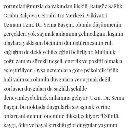
yorumladığımızla da yakından ilişkili. Batıgöz Sağlık
Grubu Balçova Cerrahi Tıp Merkezi Psikiyatri
Uzmanı Uzm. Dr. Sema Bayçın, olumlu düşünmenin
gerçekleri yok saymak anlamına gelmediğini, kişinin
olaylara yaklaşım biçimini dönüştürmesinin ruh
sağlığını destekleyebileceğini belirtiyor. Mutluluk
çoğu zaman sürekli neşeli, enerjik ve pozitif olmakla
eşleştiriliyor. Oysa uzmanlara göre psikolojik iyilik
hali yalnızca olumlu duygulara yer açmak değil,
zorlayıcı duyguları da sağlıklı şekilde
deneyimleyebilmek anlamına geliyor. Uzm. Dr. Sema
Bayçın bu noktada duygularla savaşmak yerine
onları anlamanın önemine dikkat çekiyor: "Üzüntü,
kaygı, öfke ve hayal kırıklığı gibi duygular yaşamın