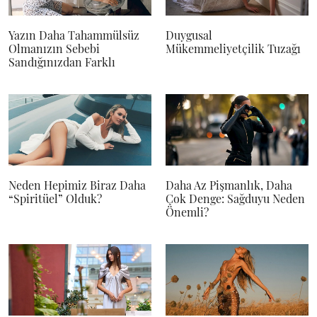
Yazın Daha Tahammülsüz
Duygusal
Olmanızın Sebebi
Mükemmeliyetçilik Tuzağı
Sandığınızdan Farklı
Neden Hepimiz Biraz Daha
Daha Az Pişmanlık, Daha
“Spiritüel” Olduk?
Çok Denge: Sağduyu Neden
Önemli?