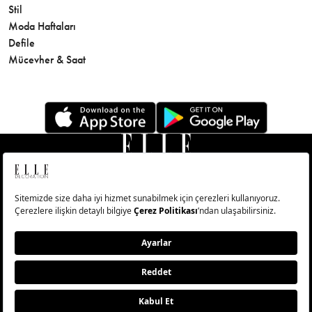
Stil
Cilt Bakı
Moda Haftaları
Sağlık
Defile
Parfüm
Mücevher & Saat
© Big Medya Teknoloji A.Ş. Altunizade Mahallesi Kuşbakışı
Caddesi No:27/1 Üsküdar/İstanbul
Abonelik
Künye
Aydınlatma Metni
Çerezleri Sıfırla
Copyright © 2026 - Tüm Hakları Saklıdır.