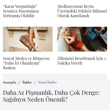
“Karar Yorgunluğu”
Meditasyonun Beyin
Sessizce Hayatımıza
Üzerindeki Etkileri Bilimsel
Yerleşmiş Olabilir
Olarak Kanıtlandı
Sosyal Medya ve Bitmeyen
Zihninizi Resetlemek İçin 2
“Daha İyi Olmalıyım”
Dakika Yeterli
Baskısı
Anasayfa
İlişkiler
Kişisel İlişkiler
Daha Az Pişmanlık, Daha Çok Denge:
Sağduyu Neden Önemli?