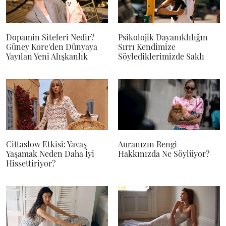
Dopamin Siteleri Nedir?
Psikolojik Dayanıklılığın
Güney Kore'den Dünyaya
Sırrı Kendimize
Yayılan Yeni Alışkanlık
Söylediklerimizde Saklı
Cittaslow Etkisi: Yavaş
Auranızın Rengi
Yaşamak Neden Daha İyi
Hakkınızda Ne Söylüyor?
Hissettiriyor?