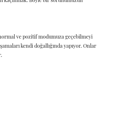
en kaçınmak. Böyle bir sorunumuzun
ar normal ve pozitif modumuza geçebilmeyi
şamaları kendi doğallığında yapıyor. Onlar
.