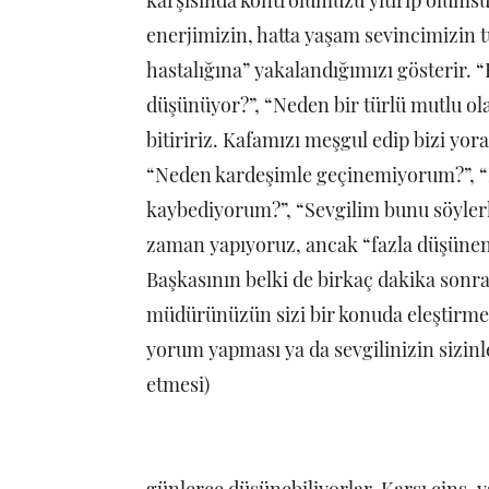
karşısında kontrolümüzü yitirip olumsu
enerjimizin, hatta yaşam sevincimizin 
hastalığına” yakalandığımızı gösterir.
düşünüyor?”, “Neden bir türlü mutlu ol
bitiririz. Kafamızı meşgul edip bizi yor
“Neden kardeşimle geçinemiyorum?”, “
kaybediyorum?”, “Sevgilim bunu söyle
zaman yapıyoruz, ancak “fazla düşünen 
Başkasının belki de birkaç dakika sonra
müdürünüzün sizi bir konuda eleştirmesi
yorum yapması ya da sevgilinizin sizinl
etmesi)