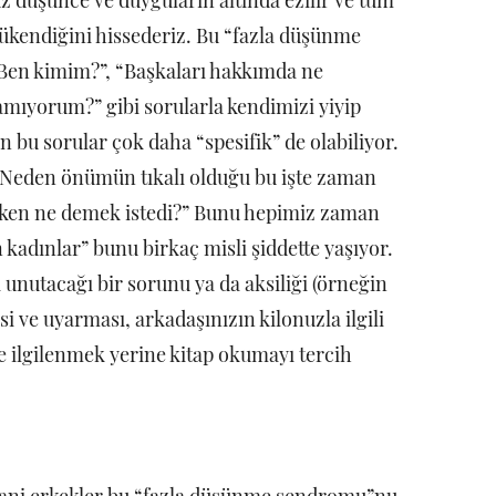
z düşünce ve duyguların altında ezilir ve tüm
tükendiğini hissederiz. Bu “fazla düşünme
 “Ben kimim?”, “Başkaları hakkımda ne
amıyorum?” gibi sorularla kendimizi yiyip
an bu sorular çok daha “spesifik” de olabiliyor.
Neden önümün tıkalı olduğu bu işte zaman
rken ne demek istedi?” Bunu hepimiz zaman
kadınlar” bunu birkaç misli şiddette yaşıyor.
 unutacağı bir sorunu ya da aksiliği (örneğin
 ve uyarması, arkadaşınızın kilonuzla ilgili
e ilgilenmek yerine kitap okumayı tercih