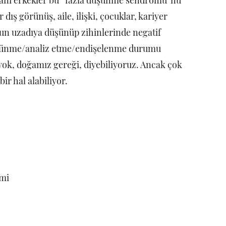
 yani erkekler bu “fazla düşünme sendromu”nu
dış görünüş, aile, ilişki, çocuklar, kariyer
uzun uzadıya düşünüp zihinlerinde negatif
düşünme/analiz etme/endişelenme durumu
ok, doğamız gereği, diyebiliyoruz. Ancak çok
ir hal alabiliyor.
imi