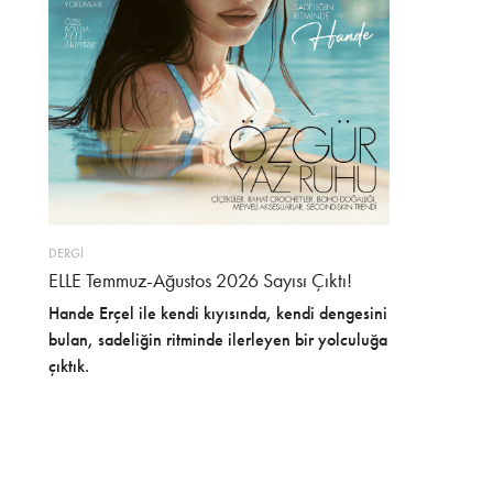
DERGİ
ELLE Temmuz-Ağustos 2026 Sayısı Çıktı!
Hande Erçel ile kendi kıyısında, kendi dengesini
bulan, sadeliğin ritminde ilerleyen bir yolculuğa
çıktık.