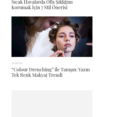
Sıcak Havalarda Ofis Şıklığını
Korumak İçin 7 Stil Önerisi
MAKYAJ
“Colour Drenching” ile Tanışın: Yazın
Tek Renk Makyaj Trendi