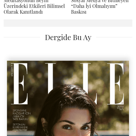
Meditasyonun Beyin
Sosyal Medya ve Bitmeyen
Üzerindeki Etkileri Bilimsel
“Daha İyi Olmalıyım”
Olarak Kanıtlandı
Baskısı
Dergide Bu Ay