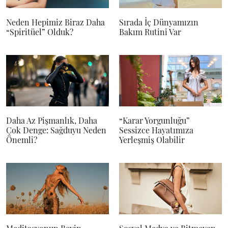
Neden Hepimiz Biraz Daha
Sırada İç Dünyamızın
“Spiritüel” Olduk?
Bakım Rutini Var
Daha Az Pişmanlık, Daha
“Karar Yorgunluğu”
Çok Denge: Sağduyu Neden
Sessizce Hayatımıza
Önemli?
Yerleşmiş Olabilir