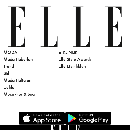
MODA
ETKLINLIK
GÜZELLİ
Moda Haberleri
Elle Style Awards
Saç
Trend
Elle Etkinlikleri
Makyaj
Stil
Cilt Bakı
Moda Haftaları
Sağlık
Defile
Parfüm
Mücevher & Saat