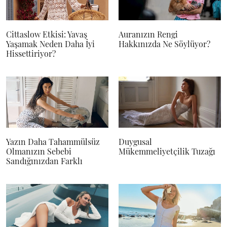
Cittaslow Etkisi: Yavaş
Auranızın Rengi
Yaşamak Neden Daha İyi
Hakkınızda Ne Söylüyor?
Hissettiriyor?
Yazın Daha Tahammülsüz
Duygusal
Olmanızın Sebebi
Mükemmeliyetçilik Tuzağı
Sandığınızdan Farklı