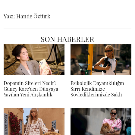
Yazı: Hande Öztürk
SON HABERLER
Dopamin Siteleri Nedir?
Psikolojik Dayanıklılığın
Güney Kore'den Dünyaya
Sırrı Kendimize
Yayılan Yeni Alışkanlık
Söylediklerimizde Saklı