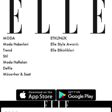
MODA
ETKLINLIK
GÜZELLİ
Moda Haberleri
Elle Style Awards
Saç
Trend
Elle Etkinlikleri
Makyaj
Stil
Cilt Bakı
Moda Haftaları
Sağlık
Defile
Parfüm
Mücevher & Saat