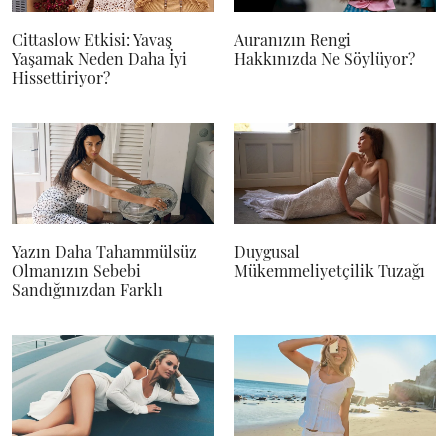
Cittaslow Etkisi: Yavaş
Auranızın Rengi
Yaşamak Neden Daha İyi
Hakkınızda Ne Söylüyor?
Hissettiriyor?
Yazın Daha Tahammülsüz
Duygusal
Olmanızın Sebebi
Mükemmeliyetçilik Tuzağı
Sandığınızdan Farklı