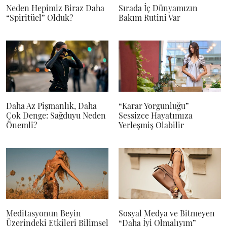
Neden Hepimiz Biraz Daha
Sırada İç Dünyamızın
“Spiritüel” Olduk?
Bakım Rutini Var
Daha Az Pişmanlık, Daha
“Karar Yorgunluğu”
Çok Denge: Sağduyu Neden
Sessizce Hayatımıza
Önemli?
Yerleşmiş Olabilir
Meditasyonun Beyin
Sosyal Medya ve Bitmeyen
Üzerindeki Etkileri Bilimsel
“Daha İyi Olmalıyım”