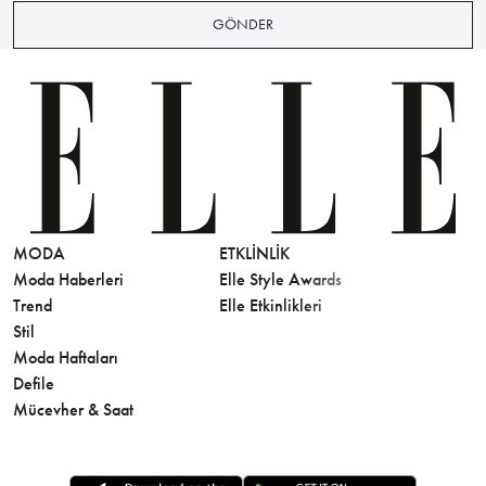
GÖNDER
MODA
ETKLINLIK
GÜZELLİ
Moda Haberleri
Elle Style Awards
Saç
Trend
Elle Etkinlikleri
Makyaj
Stil
Cilt Bakı
Moda Haftaları
Sağlık
Defile
Parfüm
Mücevher & Saat