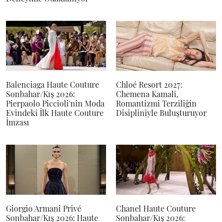
Balenciaga Haute Couture
Chloé Resort 2027:
Sonbahar/Kış 2026:
Chemena Kamali,
Pierpaolo Piccioli'nin Moda
Romantizmi Terziliğin
Evindeki İlk Haute Couture
Disipliniyle Buluşturuyor
İmzası
Giorgio Armani Privé
Chanel Haute Couture
Sonbahar/Kış 2026: Haute
Sonbahar/Kış 2026: