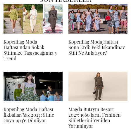
Kopenhag Moda
Kopenhag Moda Haftası
Haftası’ndan Sokak
Sona Erdi: Peki İskandinav
Stilimize Taşıyacağımız 5
Stili Ne Anlatıyor?
Trend
Kopenhag Moda Haftası
Magda Butrym Resort
İlkbahar/Yaz 2027: Stine
2027: 1960'ların Feminen
Goya 1913'e Dönüyor
Silüetlerini Yeniden
Yorumluyor