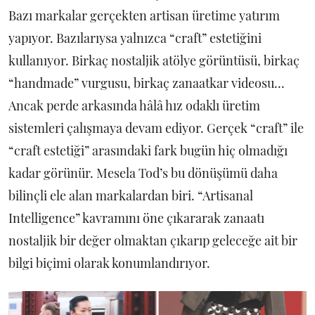
Bazı markalar gerçekten artisan üretime yatırım
yapıyor. Bazılarıysa yalnızca “craft” estetiğini
kullanıyor. Birkaç nostaljik atölye görüntüsü, birkaç
“handmade” vurgusu, birkaç zanaatkar videosu...
Ancak perde arkasında hâlâ hız odaklı üretim
sistemleri çalışmaya devam ediyor. Gerçek “craft” ile
“craft estetiği” arasındaki fark bugün hiç olmadığı
kadar görünür. Mesela Tod’s bu dönüşümü daha
bilinçli ele alan markalardan biri. “Artisanal
Intelligence” kavramını öne çıkararak zanaatı
nostaljik bir değer olmaktan çıkarıp geleceğe ait bir
bilgi biçimi olarak konumlandırıyor.