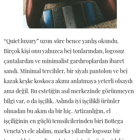
“Quiet luxury” uzun süre bence yanlış okundu.
Birçok kişi onu yalnızca bej tonlarından, logosuz
çantalardan ve minimalist gardıroplardan ibaret
sandı. Minimal tercihler, bir siyah pantolon ve bej
kazak keşke koskoca akımı anlatmaya yeterli olsaydı
ama değil. Bu estetiğin asıl merkezinde görünmeyen
bilgi var, o da işçilik. Aslında iyi işçilikli ürünler
olmadan bu akım da bir hiç. Artizanlığın, el
işçiliğinin en güçlü temsilcilerinden biri Bottega
Veneta’yı ele alalım, marka yıllardır logosuz bir