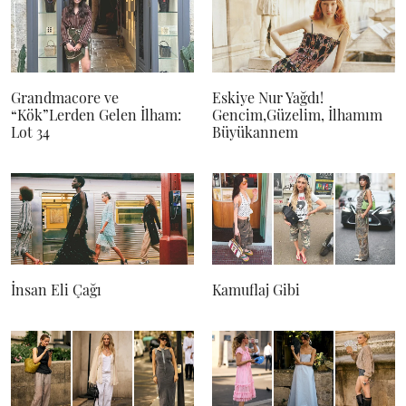
Grandmacore ve
Eskiye Nur Yağdı!
“Kök”Lerden Gelen İlham:
Gencim,Güzelim, İlhamım
Lot 34
Büyükannem
İnsan Eli Çağı
Kamuflaj Gibi