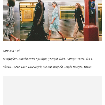
Yazı: Aslı Asil
Fotoğraflar: Launchmetrics Spotlight, Juergen Teller, Bottega Veneta, Tod’s,
Chanel, Loewe, Dior, Dice Kayek, Maison Margiela, Magda Butrym, Misela