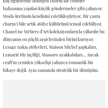
kuş figürlerine dönüşen charm’lar couture
hafızasına yapılan küçük göndermeler gibi çalışıyor.
Moda üretimin kendisini estetikleştiriyor. Bir çanta
charm’ı bile artık atölye kültürünü temsil edebiliyor.
Chanel ise Métiers d’Art koleksiyonlarıyla yıllardır bu
dünyanın en güçlü arşivlerinden birini kuruyor.
Lesage nakış atölyeleri, Maison Michel şapkaları,
Lemarié tüy işçiliği, Massaro ayakkabıları... Ancak
craft’ın yeniden yükselişi yalnızca romantik bir
hikaye değil. Aynı zamanda stratejik bir dönüşüm.