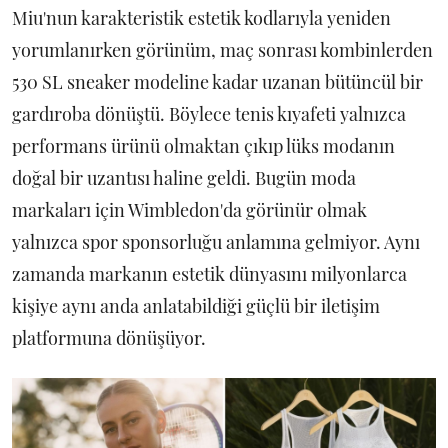
Miu'nun karakteristik estetik kodlarıyla yeniden
yorumlanırken görünüm, maç sonrası kombinlerden
530 SL sneaker modeline kadar uzanan bütüncül bir
gardıroba dönüştü. Böylece tenis kıyafeti yalnızca
performans ürünü olmaktan çıkıp lüks modanın
doğal bir uzantısı haline geldi. Bugün moda
markaları için Wimbledon'da görünür olmak
yalnızca spor sponsorluğu anlamına gelmiyor. Aynı
zamanda markanın estetik dünyasını milyonlarca
kişiye aynı anda anlatabildiği güçlü bir iletişim
platformuna dönüşüyor.