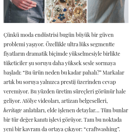
Çünkü moda endüstrisi bugün büyük bir güven
problemi yaşıyor. Özellikle ultra lüks segmentte
fiyatların dramatik biçimde yükselmesiyle birlikte
tüketiciler şu soruyu daha yüksek sesle sormaya
başladı: “Bu ürün neden bu kadar pahalı?” Markalar
artık bu soruya yalnızca prestij üzerinden cevap
veremiyor. Bu yüzden üretim süreçleri görünür hale
geliyor. Atölye videoları, artizan belgeselleri,
heritage
anlatıları, elde işlenen detaylar... Tüm bunlar
bir tür değer kanıtı işlevi görüyor. Tam bu noktada
yeni bir kavram da ortaya çıkıyor: “craftwashing”.