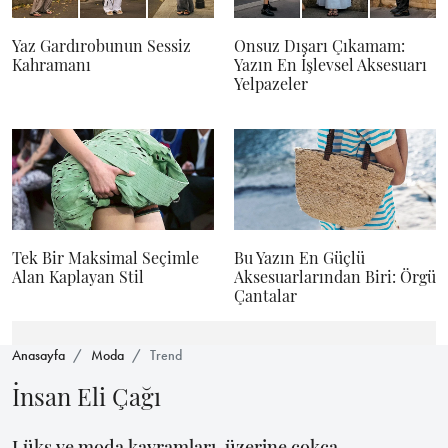
Yaz Gardırobunun Sessiz
Onsuz Dışarı Çıkamam:
Kahramanı
Yazın En İşlevsel Aksesuarı
Yelpazeler
Tek Bir Maksimal Seçimle
Bu Yazın En Güçlü
Alan Kaplayan Stil
Aksesuarlarından Biri: Örgü
Çantalar
Anasayfa
Moda
Trend
İnsan Eli Çağı
Lüks ve moda kavramları, üzerine çokça