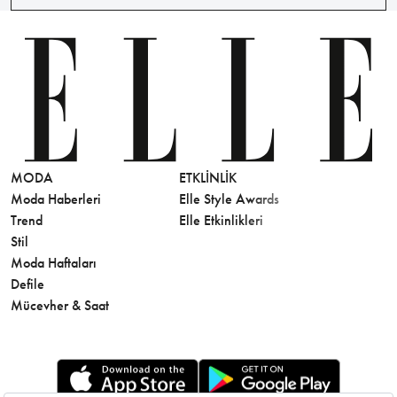
MODA
ETKLINLIK
GÜZELLİ
Moda Haberleri
Elle Style Awards
Saç
Trend
Elle Etkinlikleri
Makyaj
Stil
Cilt Bakı
Moda Haftaları
Sağlık
Defile
Parfüm
Mücevher & Saat