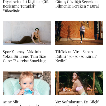
Diyet Artık İki Kişilik: “Çift
Güneş Gözlüğü Seçerken
Beslenme Terapisi”
Bilmeniz Gereken 7 Kural
Yükselişte
Spor Yapmaya Vaktiniz
TikTok'un Viral Sabah
Yoksa Bu Trend Tam Size
Rutini “30-30-30 Kuralı”
Göre: "Exercise Snacking"
Nedir?
Anne Sütü
Yaz Sofralarının En Güçlü