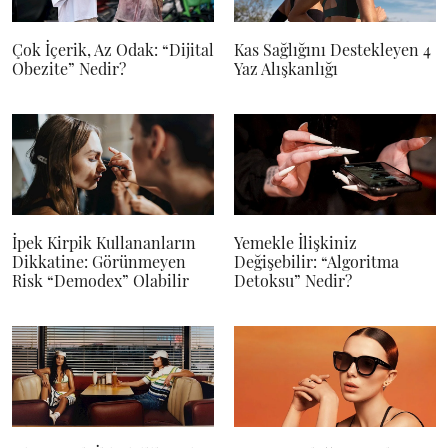
Çok İçerik, Az Odak: “Dijital
Kas Sağlığını Destekleyen 4
Obezite” Nedir?
Yaz Alışkanlığı
İpek Kirpik Kullananların
Yemekle İlişkiniz
Dikkatine: Görünmeyen
Değişebilir: “Algoritma
Risk “Demodex” Olabilir
Detoksu” Nedir?