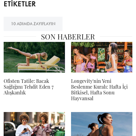
ETİKETLER
10 ADIMDA ZAYIFLAYIN
SON HABERLER
Ofisten Tatile: Bacak
Longevity'nin Yeni
Sağlığını Tehdit Eden 7
Beslenme Kuralı: Hafta İçi
Alışkanlık
Bitkisel, Hafta Sonu
Hayvansal