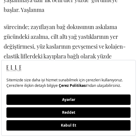
başlar. Yaşlanma
sürecinde; zayıflayan bağ dokusunun askılama
gücündeki azalma, cilt altı yağ yastıklarının yer
değiştirmesi, yüz kaslarının gevşemesi ve kolajen-
elastik liflerdeki kayıplara bağlı olarak yüzde
sarkmalar ve kırışıklıklar ortaya çıkar. Yaşa bağlı
olarak yüzde oluşan deformasyonlar için yüz germe
uygulamaları, cerrahi operasyona alternatif olarak
geliştirildi.
Fransa’da biyomekanik çalışmalarla geliştirilen Kilit
Askı Tekniği; kopma riski olmayan, “dinamik askı”
özelliğine sahip, yüksek teknolojiyle üretilen sağlam