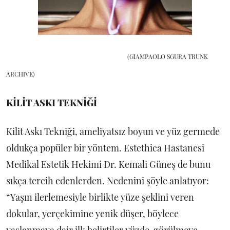
(GIAMPAOLO SGURA TRUNK
ARCHIVE)
KİLİT ASKI TEKNİĞİ
Kilit Askı Tekniği, ameliyatsız boyun ve yüz germede
oldukça popüler bir yöntem. Estethica Hastanesi
Medikal Estetik Hekimi Dr. Kemali Güneş de bunu
sıkça tercih edenlerden. Nedenini şöyle anlatıyor:
“Yaşın ilerlemesiyle birlikte yüze şeklini veren
dokular, yerçekimine yenik düşer, böylece
yaşlanmaya dair ilk belirtiler yüzde görülmeye