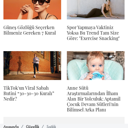
Güneş Gözlüğü Seçerken
Spor Yapmaya Vaktiniz
Bilmeniz Gereken 7 Kural
Yoksa Bu Trend Tam Size
Göre: "Exercise Snacking"
TikTok'un Viral Sabah
Anne Sütü
Rutini “30-30-30 Kuralı”
Araştırmalarından İlham
Nedir?
Alan Bir Yolculuk: Aptamil
Çocuk Devam Sütleri'nin
Bilimsel Arka Planı
Anasayfa
Güzellik
Sağlık