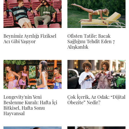
Beynimiz Ayrılığı Fiziksel
Ofisten Tatile: Bacak
Acı Gibi Yaşıyor
Sağlığını Tehdit Eden 7
Alışkanlık
Longevity'nin Yeni
Çok İçerik, Az Odak: “Dijital
Beslenme Kuralı: Hafta İçi
Obezite” Nedir?
Bitkisel, Hafta Sonu
Hayvansal