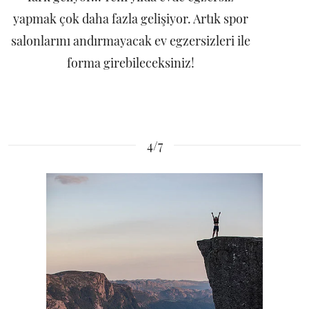
yapmak çok daha fazla gelişiyor. Artık spor
salonlarını andırmayacak ev egzersizleri ile
forma girebileceksiniz!
4/7