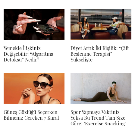
Yemekle İlişkiniz
Diyet Artık İki Kişilik: “Çift
Değişebilir: “Algoritma
Beslenme Terapisi”
Detoksu” Nedir?
Yükselişte
Güneş Gözlüğü Seçerken
Spor Yapmaya Vaktiniz
Bilmeniz Gereken 7 Kural
Yoksa Bu Trend Tam Size
Göre: "Exercise Snacking"