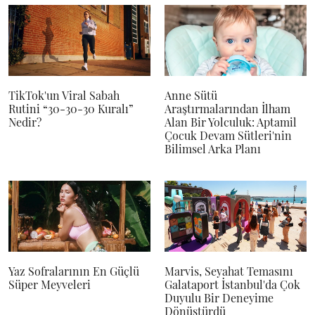
TikTok'un Viral Sabah
Anne Sütü
Rutini “30-30-30 Kuralı”
Araştırmalarından İlham
Nedir?
Alan Bir Yolculuk: Aptamil
Çocuk Devam Sütleri'nin
Bilimsel Arka Planı
Yaz Sofralarının En Güçlü
Marvis, Seyahat Temasını
Süper Meyveleri
Galataport İstanbul'da Çok
Duyulu Bir Deneyime
Dönüştürdü