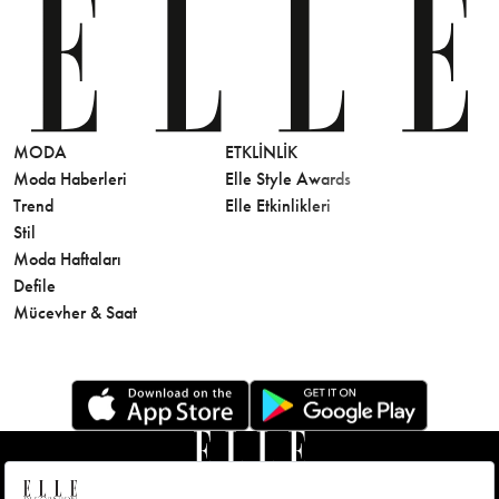
MODA
ETKLINLIK
GÜZELLİ
Moda Haberleri
Elle Style Awards
Saç
Trend
Elle Etkinlikleri
Makyaj
Stil
Cilt Bakı
Moda Haftaları
Sağlık
Defile
Parfüm
Mücevher & Saat