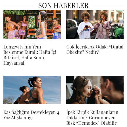
SON HABERLER
Longevity'nin Yeni
Çok İçerik, Az Odak: “Dijital
Beslenme Kuralı: Hafta İçi
Obezite” Nedir?
Bitkisel, Hafta Sonu
Hayvansal
Kas Sağlığını Destekleyen 4
İpek Kirpik Kullananların
Yaz Alışkanlığı
Dikkatine: Görünmeyen
Risk “Demodex” Olabilir