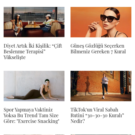
Diyet Artık İki Kişilik: “Çift
Güneş Gözlüğü Seçerken
Beslenme Terapisi”
Bilmeniz Gereken 7 Kural
Yükselişte
Spor Yapmaya Vaktiniz
TikTok'un Viral Sabah
Yoksa Bu Trend Tam Size
Rutini “30-30-30 Kuralı”
Göre: "Exercise Snacking"
Nedir?