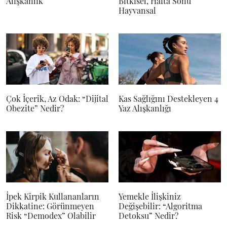
Alışkanlık
Bitkisel, Hafta Sonu
Hayvansal
Çok İçerik, Az Odak: “Dijital
Kas Sağlığını Destekleyen 4
Obezite” Nedir?
Yaz Alışkanlığı
İpek Kirpik Kullananların
Yemekle İlişkiniz
Dikkatine: Görünmeyen
Değişebilir: “Algoritma
Risk “Demodex” Olabilir
Detoksu” Nedir?