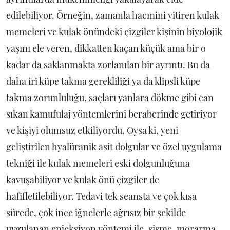
edilebiliyor. Örneğin, zamanla hacmini yitiren kulak
memeleri ve kulak önündeki çizgiler kişinin biyolojik
yaşını ele veren, dikkatten kaçan küçük ama bir o
kadar da saklanmakta zorlanılan bir ayrıntı. Bu da
daha iri küpe takma gerekliliği ya da klipsli küpe
takma zorunluluğu, saçları yanlara dökme gibi can
sıkan kamufulaj yöntemlerini beraberinde getiriyor
ve kişiyi olumsuz etkiliyordu. Oysa ki, yeni
geliştirilen hyalüranik asit dolgular ve özel uygulama
tekniği ile kulak memeleri eski dolgunluğuna
kavuşabiliyor ve kulak önü çizgiler de
hafifletilebiliyor. Tedavi tek seansta ve çok kısa
sürede, çok ince iğnelerle ağrısız bir şekilde
uygulanan enjeksiyon yöntemi ile, şişme, morarma