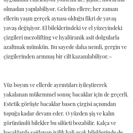
olmadan yapılabiliyor. Gelelim ellere; her zaman
ellerin yaşın gerçek aynası olduğu fikri de yavaş
yavaş değişiyor. El bileklerindeki ve el yüzeyindeki
çizgileri mezolifting ve hyalüranik asit dolgularla
azaltmak mümkün. Bu sayede daha nemli, gergin ve
çizgilerinden arınmış bir cilt kazanılabiliyor.~
Yüz boyun ve ellerde ayrıntıları iyileştirerek
yakalanan mükemmel sonuç bacaklar için de geçerli.
Estetik görüşte bacaklar basen çizgisi açısından
topuğa kadar devam eder. O yüzden şiş ve kalın
görünümlü bilekler bu silüeti bozabilir. Kalça ve
bacaklarda sağlanan iyilik hali ayak bileklerinde de