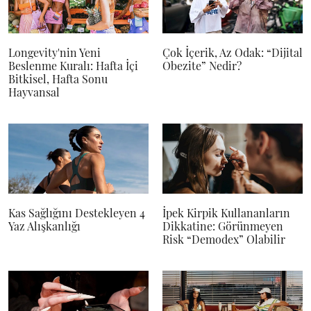
Longevity'nin Yeni
Çok İçerik, Az Odak: “Dijital
Beslenme Kuralı: Hafta İçi
Obezite” Nedir?
Bitkisel, Hafta Sonu
Hayvansal
Kas Sağlığını Destekleyen 4
İpek Kirpik Kullananların
Yaz Alışkanlığı
Dikkatine: Görünmeyen
Risk “Demodex” Olabilir