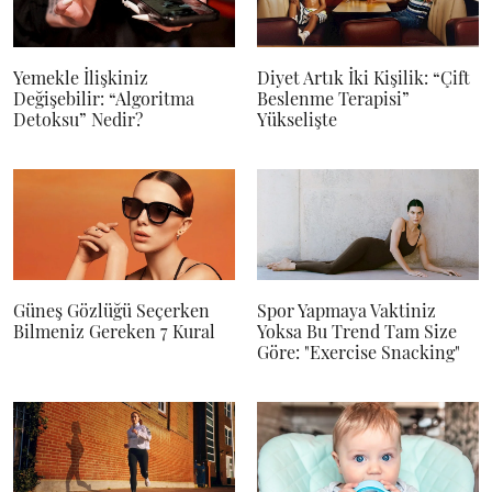
Yemekle İlişkiniz
Diyet Artık İki Kişilik: “Çift
Değişebilir: “Algoritma
Beslenme Terapisi”
Detoksu” Nedir?
Yükselişte
Güneş Gözlüğü Seçerken
Spor Yapmaya Vaktiniz
Bilmeniz Gereken 7 Kural
Yoksa Bu Trend Tam Size
Göre: "Exercise Snacking"