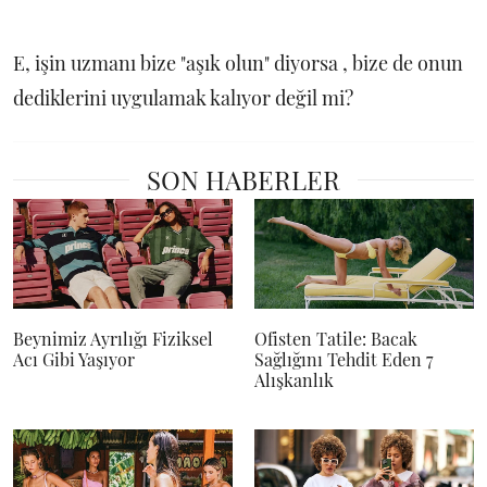
E, işin uzmanı bize "aşık olun" diyorsa , bize de onun
dediklerini uygulamak kalıyor değil mi?
SON HABERLER
Beynimiz Ayrılığı Fiziksel
Ofisten Tatile: Bacak
Acı Gibi Yaşıyor
Sağlığını Tehdit Eden 7
Alışkanlık