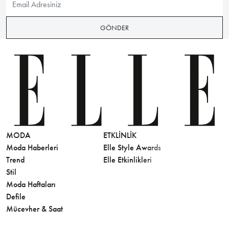
GÖNDER
MODA
ETKLINLIK
GÜZELLİ
Moda Haberleri
Elle Style Awards
Saç
Trend
Elle Etkinlikleri
Makyaj
Stil
Cilt Bakı
Moda Haftaları
Sağlık
Defile
Parfüm
Mücevher & Saat