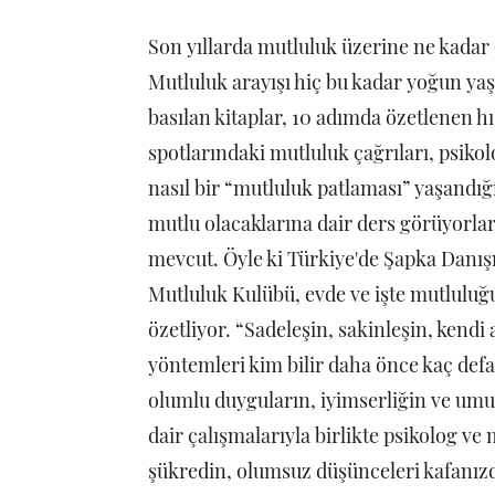
Son yıllarda mutluluk üzerine ne kada
Mutluluk arayışı hiç bu kadar yoğun yaş
basılan kitaplar, 10 adımda özetlenen hı
spotlarındaki mutluluk çağrıları, psikol
nasıl bir “mutluluk patlaması” yaşandığı
mutlu olacaklarına dair ders görüyorlar. 
mevcut. Öyle ki Türkiye'de Şapka Danış
Mutluluk Kulübü, evde ve işte mutlulu
özetliyor. “Sadeleşin, sakinleşin, kendi
yöntemleri kim bilir daha önce kaç defa 
olumlu duyguların, iyimserliğin ve umut
dair çalışmalarıyla birlikte psikolog ve
şükredin, olumsuz düşünceleri kafanızd