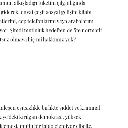
lumun alkışladığı tüketim çılgınlığında
iderek, envai çeşit sosyal gelişim kitabı
tlerini, cep telefonlarını veya arabalarını
iyor. Şimdi mutluluk hedeften de öte normatif
tsuz olmaya hiç mi hakkımız yok?~
leşen eşitsizlikle birlikte şiddet ve kriminal
kiye'deki kırılgan demokrasi, yüksek
klemesi, mutlu bir tablo çizmiyor elbette.