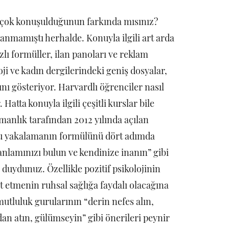
r çok konuşulduğunun farkında mısınız?
anmamıştı herhalde. Konuyla ilgili art arda
zlı formüller, ilan panoları ve reklam
oji ve kadın dergilerindeki geniş dosyalar,
nı gösteriyor. Harvardlı öğrenciler nasıl
Hatta konuyla ilgili çeşitli kurslar bile
manlık tarafından 2012 yılında açılan
ğu yakalamanın formülünü dört adımda
 anlamınızı bulun ve kendinize inanın” gibi
duydunuz. Özellikle pozitif psikolojinin
 etmenin ruhsal sağlığa faydalı olacağına
 mutluluk gurularının “derin nefes alın,
an atın, gülümseyin” gibi önerileri peynir