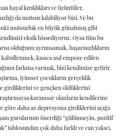
an hayal kırıklıkları ve üzüntüler,
ızlığı da mutsuz kılabiliyor bizi. Ve bu
sanki mutsuzluk en büyük günahmış gibi
endimizi eksik hissediyoruz. Oysa tüm bu
rısı olduğunu ayrımsamak, başarısızlıkların
i kabullenmek, kısaca asıl empoze edilen
ğunu farkına varmak, bizi kendimize getirir.
raştırma, iyimser çocukların gerçeklik
e girdiklerini ve gençken öldüklerini
 araştırmaysa karamsar olanların kendilerine
re göre daha az depresyona girdiklerini açığa
aşam gurularının önerdiği “gülümseyin, pozitif
ak” tablosundan çok daha farklı ve can yakıcı.