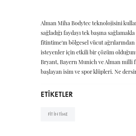
Alman Miha Bodytec teknolojisini kullan
sağladığı faydayı tek başına sağlamakla
fitintime'ın bölgesel vücut ağrılarında
isteyenler için etkili bir çözüm olduğu
Bryant, Bayern Munich ve Alman milli f
başlayan isim ve spor klüpleri. Ne de
ETİKETLER
FIT IN TIME