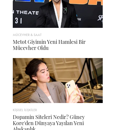
MÜCEVHER & SAAT
Metot Giyimin Yeni Hamlesi Bir
Mücevher Oldu
KİŞİSEL İLİŞKİLER
Dopamin Siteleri Nedir? Güney
Kore'den Dünyaya Yayılan Yeni
Alışkanlık