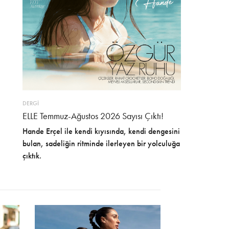
DERGİ
ELLE Temmuz-Ağustos 2026 Sayısı Çıktı!
Hande Erçel ile kendi kıyısında, kendi dengesini
bulan, sadeliğin ritminde ilerleyen bir yolculuğa
çıktık.