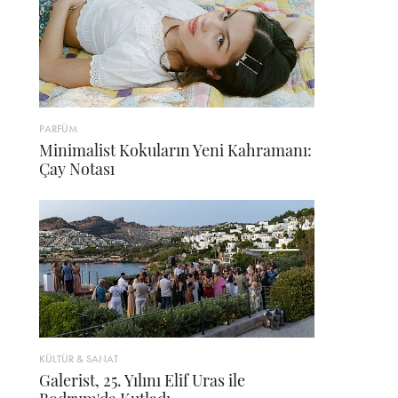
PARFÜM
Minimalist Kokuların Yeni Kahramanı:
Çay Notası
KÜLTÜR & SANAT
Galerist, 25. Yılını Elif Uras ile