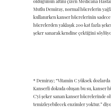
olduğunun altını çizen Medicana Hasta
Mutlu Demiray, normal hücrelerin yağla
kullanırken kanser hücrelerinin sadece
hücrelerden yaklaşık 200 kat fazla şeke
şeker sanarak kendine çektiğini söylüyo
* Demiray; “Vitamin C yüksek dozlarda
Kanserli dokuda oluşan bu su, kanser hü
C'yi şeker sanan kanser hücrelerinde ol
temizleyebilecek enzimler yoktur.” diyo