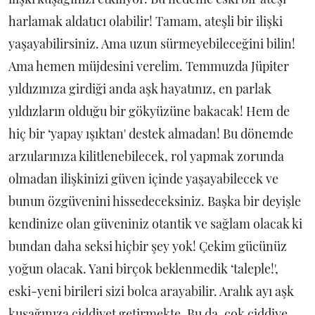
harlamak aldatıcı olabilir! Tamam, ateşli bir ilişki
yaşayabilirsiniz. Ama uzun sürmeyebileceğini bilin!
Ama hemen müjdesini verelim. Temmuzda Jüpiter
yıldızınıza girdiği anda aşk hayatınız, en parlak
yıldızların olduğu bir gökyüzüne bakacak! Hem de
hiç bir ‘yapay ışıktan' destek almadan! Bu dönemde
arzularınıza kilitlenebilecek, rol yapmak zorunda
olmadan ilişkinizi güven içinde yaşayabilecek ve
bunun özgüvenini hissedeceksiniz. Başka bir deyişle
kendinize olan güveniniz otantik ve sağlam olacak ki
bundan daha seksi hiçbir şey yok! Çekim gücünüz
yoğun olacak. Yani birçok beklenmedik ‘taleple!',
eski-yeni birileri sizi bolca arayabilir. Aralık ayı aşk
kuşağınıza ciddiyet getirmekte. Bu da, çok ciddiye