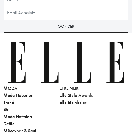
GÖNDER
MODA
ETKLINLIK
GÜZELLİ
Moda Haberleri
Elle Style Awards
Saç
Trend
Elle Etkinlikleri
Makyaj
Stil
Cilt Bakı
Moda Haftaları
Sağlık
Defile
Parfüm
Mücevher & Saat