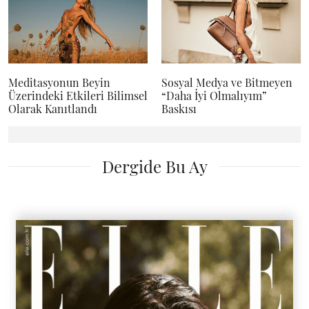
Meditasyonun Beyin
Sosyal Medya ve Bitmeyen
Üzerindeki Etkileri Bilimsel
“Daha İyi Olmalıyım”
Olarak Kanıtlandı
Baskısı
Dergide Bu Ay