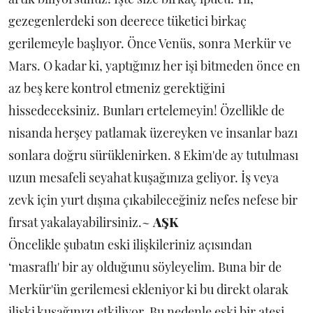
gezegenlerdeki son deerece tüketici birkaç
gerilemeyle başlıyor. Önce Venüs, sonra Merkür ve
Mars. O kadar ki, yaptığınız her işi bitmeden önce en
az beş kere kontrol etmeniz gerektiğini
hissedeceksiniz. Bunları ertelemeyin! Özellikle de
nisanda herşey patlamak üzereyken ve insanlar bazı
sonlara doğru sürüklenirken. 8 Ekim'de ay tutulması
uzun mesafeli seyahat kuşağınıza geliyor. İş veya
zevk için yurt dışına çıkabileceğiniz nefes nefese bir
fırsat yakalayabilirsiniz.~
AŞK
Öncelikle şubatın eski ilişkileriniz açısından
‘masraflı' bir ay olduğunu söyleyelim. Buna bir de
Merkür'ün gerilemesi ekleniyor ki bu direkt olarak
ilişki kuşağınızı etkiliyor. Bu nedenle eski bir ateşi