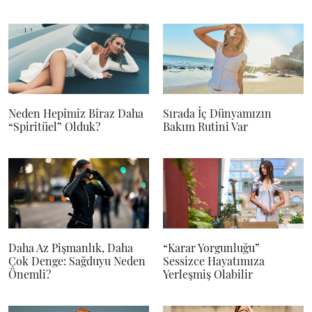
Neden Hepimiz Biraz Daha
Sırada İç Dünyamızın
“Spiritüel” Olduk?
Bakım Rutini Var
Daha Az Pişmanlık, Daha
“Karar Yorgunluğu”
Çok Denge: Sağduyu Neden
Sessizce Hayatımıza
Önemli?
Yerleşmiş Olabilir