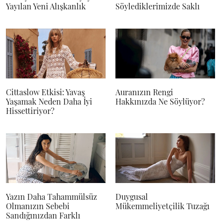
Yayılan Yeni Alışkanlık
Söylediklerimizde Saklı
Cittaslow Etkisi: Yavaş
Auranızın Rengi
Yaşamak Neden Daha İyi
Hakkınızda Ne Söylüyor?
Hissettiriyor?
Yazın Daha Tahammülsüz
Duygusal
Olmanızın Sebebi
Mükemmeliyetçilik Tuzağı
Sandığınızdan Farklı