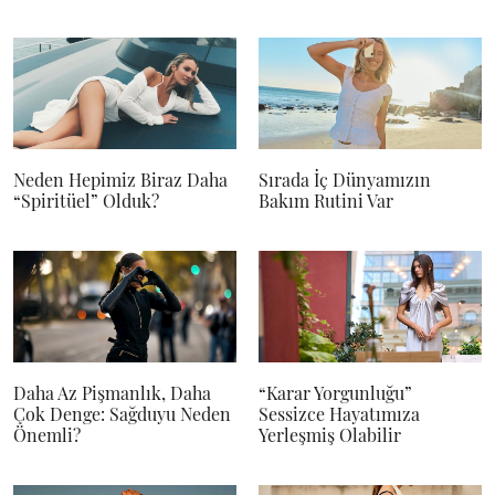
Neden Hepimiz Biraz Daha
Sırada İç Dünyamızın
“Spiritüel” Olduk?
Bakım Rutini Var
Daha Az Pişmanlık, Daha
“Karar Yorgunluğu”
Çok Denge: Sağduyu Neden
Sessizce Hayatımıza
Önemli?
Yerleşmiş Olabilir