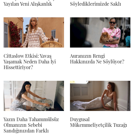
Yayılan Yeni Alışkanlık
Söylediklerimizde Saklı
Cittaslow Etkisi: Yavaş
Auranızın Rengi
Yaşamak Neden Daha İyi
Hakkınızda Ne Söylüyor?
Hissettiriyor?
Yazın Daha Tahammülsüz
Duygusal
Olmanızın Sebebi
Mükemmeliyetçilik Tuzağı
Sandığınızdan Farklı