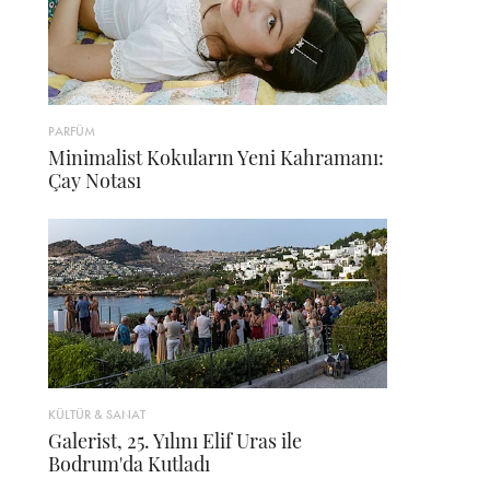
PARFÜM
Minimalist Kokuların Yeni Kahramanı:
Çay Notası
KÜLTÜR & SANAT
Galerist, 25. Yılını Elif Uras ile
Bodrum'da Kutladı