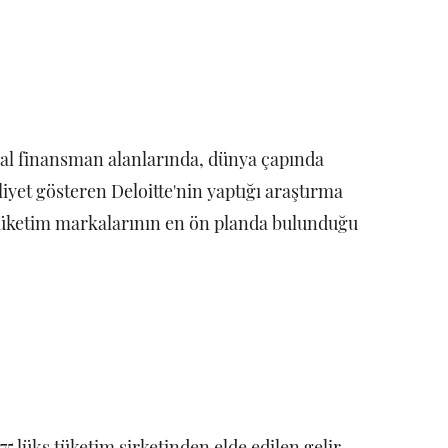
al finansman alanlarında, dünya çapında
liyet gösteren Deloitte'nin yaptığı araştırma
s tüketim markalarının en ön planda bulunduğu
5 lüks tüketim şirketinden elde edilen gelir