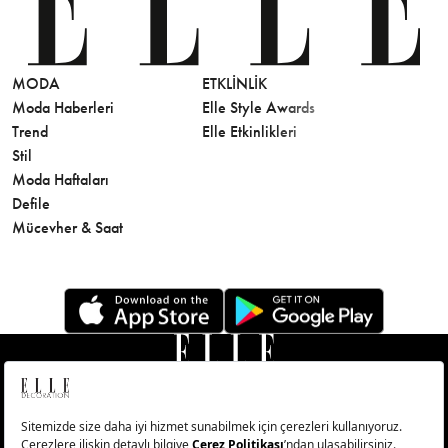
MODA
ETKLINLIK
GÜZELLİ
Moda Haberleri
Elle Style Awards
Saç
Trend
Elle Etkinlikleri
Makyaj
Stil
Cilt Bakı
Moda Haftaları
Sağlık
Defile
Parfüm
Mücevher & Saat