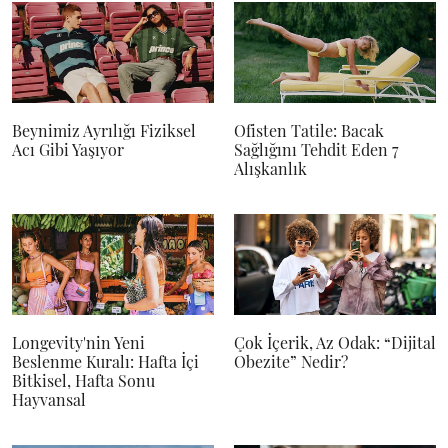
Beynimiz Ayrılığı Fiziksel
Ofisten Tatile: Bacak
Acı Gibi Yaşıyor
Sağlığını Tehdit Eden 7
Alışkanlık
Longevity'nin Yeni
Çok İçerik, Az Odak: “Dijital
Beslenme Kuralı: Hafta İçi
Obezite” Nedir?
Bitkisel, Hafta Sonu
Hayvansal