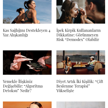
Kas Sağlığını Destekleyen 4
İpek Kirpik Kullananların
Yaz Alışkanlığı
Dikkatine: Görünmeyen
Risk “Demodex” Olabilir
Yemekle İlişkiniz
Diyet Artık İki Kişilik: “Çift
Değişebilir: “Algoritma
Beslenme Terapisi”
Detoksu” Nedir?
Yükselişte