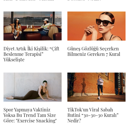
Diyet Artık İki Kişilik: “Çift
Güneş Gözlüğü Seçerken
Beslenme Terapisi”
Bilmeniz Gereken 7 Kural
Yükselişte
Spor Yapmaya Vaktiniz
TikTok'un Viral Sabah
Yoksa Bu Trend Tam Size
Rutini “30-30-30 Kuralı”
Göre: "Exercise Snacking"
Nedir?