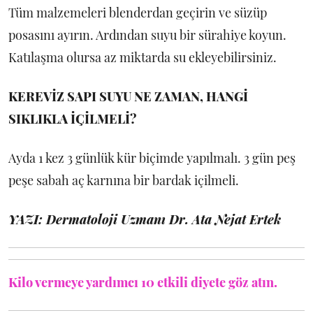
Tüm malzemeleri blenderdan geçirin ve süzüp
posasını ayırın. Ardından suyu bir sürahiye koyun.
Katılaşma olursa az miktarda su ekleyebilirsiniz.
KEREVİZ SAPI SUYU NE ZAMAN, HANGİ
SIKLIKLA İÇİLMELİ?
Ayda 1 kez 3 günlük kür biçimde yapılmalı. 3 gün peş
peşe sabah aç karnına bir bardak içilmeli.
YAZI: Dermatoloji Uzmanı Dr. Ata Nejat Ertek
Kilo vermeye yardımcı 10 etkili diyete göz atın.