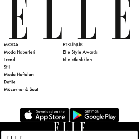
MODA
ETKLINLIK
GÜZELLİ
Moda Haberleri
Elle Style Awards
Saç
Trend
Elle Etkinlikleri
Makyaj
Stil
Cilt Bakı
Moda Haftaları
Sağlık
Defile
Parfüm
Mücevher & Saat