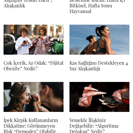
Alışkanlık
Bitkisel, Hafta Sonu
Hayvansal
Çok İçerik, Az Odak: “Dijital
Kas Sağlığını Destekleyen 4
Obezite” Nedir?
Yaz Alışkanlığı
İpek Kirpik Kullananların
Yemekle İlişkiniz
Dikkatine: Görünmeyen
Değişebilir: “Algoritma
Risk “Demodex” Olabilir
Detoksu” Nedir?