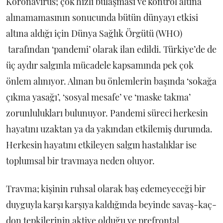
Koronavirüs; çok hızlı bulaşması ve kontrol altına
alınamamasının sonucunda bütün dünyayı etkisi
altına aldığı için Dünya Sağlık Örgütü (WHO)
tarafından ‘pandemi’ olarak ilan edildi. Türkiye’de de
üç aydır salgınla mücadele kapsamında pek çok
önlem alınıyor. Alınan bu önlemlerin başında ‘sokağa
çıkma yasağı’, ‘sosyal mesafe’ ve ‘maske takma’
zorunlulukları bulunuyor. Pandemi süreci herkesin
hayatını uzaktan ya da yakından etkilemiş durumda.
Herkesin hayatını etkileyen salgın hastalıklar ise
toplumsal bir travmaya neden oluyor.
Travma; kişinin ruhsal olarak baş edemeyeceği bir
duyguyla karşı karşıya kaldığında beyinde savaş-kaç-
don tepkilerinin aktive olduğu ve prefrontal