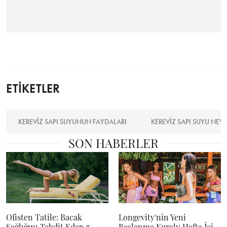
ETİKETLER
KEREVIZ SAPI SUYUNUN FAYDALARI
KEREVIZ SAPI SUYU NEYE 
SON HABERLER
Ofisten Tatile: Bacak
Longevity'nin Yeni
Sağlığını Tehdit Eden 7
Beslenme Kuralı: Hafta İçi