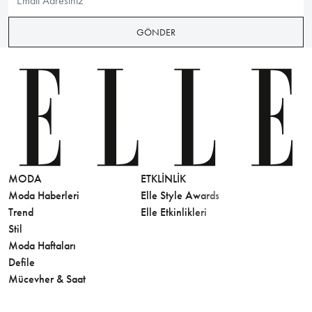
GÖNDER
MODA
ETKLINLIK
GÜZELLİ
Moda Haberleri
Elle Style Awards
Saç
Trend
Elle Etkinlikleri
Makyaj
Stil
Cilt Bakı
Moda Haftaları
Sağlık
Defile
Parfüm
Mücevher & Saat