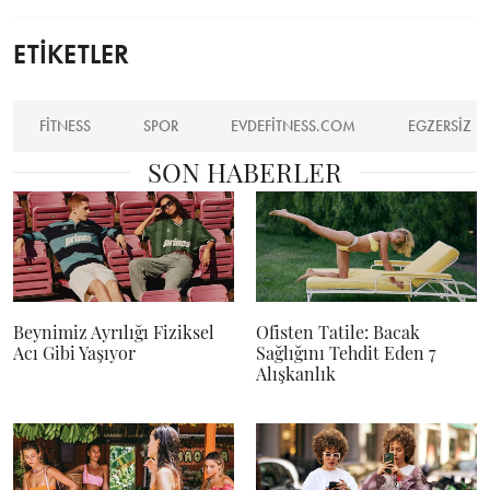
ETİKETLER
FITNESS
SPOR
EVDEFITNESS.COM
EGZERSIZ
SON HABERLER
Beynimiz Ayrılığı Fiziksel
Ofisten Tatile: Bacak
Acı Gibi Yaşıyor
Sağlığını Tehdit Eden 7
Alışkanlık