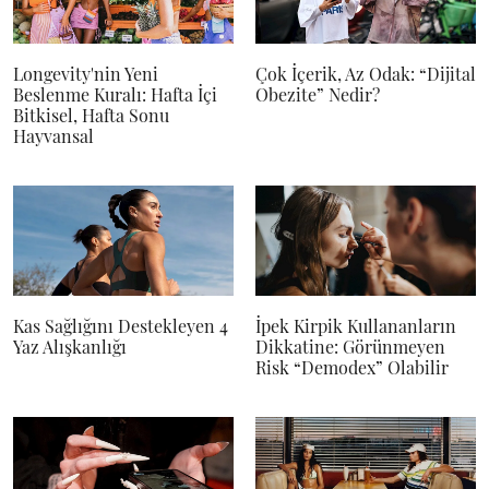
Longevity'nin Yeni
Çok İçerik, Az Odak: “Dijital
Beslenme Kuralı: Hafta İçi
Obezite” Nedir?
Bitkisel, Hafta Sonu
Hayvansal
Kas Sağlığını Destekleyen 4
İpek Kirpik Kullananların
Yaz Alışkanlığı
Dikkatine: Görünmeyen
Risk “Demodex” Olabilir