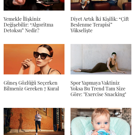
Yemekle İlişkiniz
Diyet Artık İki Kişilik: “Çift
Değişebilir: “Algoritma
Beslenme Terapisi”
Detoksu” Nedir?
Yükselişte
Güneş Gözlüğü Seçerken
Spor Yapmaya Vaktiniz
Bilmeniz Gereken 7 Kural
Yoksa Bu Trend Tam Size
Göre: "Exercise Snacking"