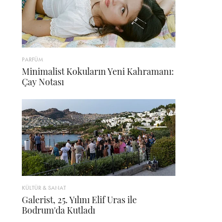
PARFÜM
Minimalist Kokuların Yeni Kahramanı:
Çay Notası
KÜLTÜR & SANAT
Galerist, 25. Yılını Elif Uras ile
Bodrum'da Kutladı