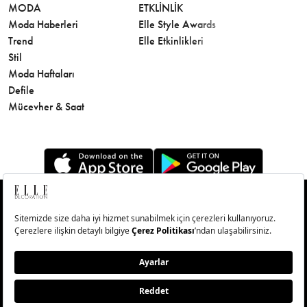
MODA
ETKLINLIK
GÜZELLİ
Moda Haberleri
Elle Style Awards
Saç
Trend
Elle Etkinlikleri
Makyaj
Stil
Cilt Bakı
Moda Haftaları
Sağlık
Defile
Parfüm
Mücevher & Saat
© Big Medya Teknoloji A.Ş. Altunizade Mahallesi Kuşbakışı
Caddesi No:27/1 Üsküdar/İstanbul