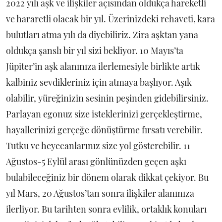
2022 yılı aşk ve ilişkiler açısından oldukça hareketli
ve hararetli olacak bir yıl. Üzerinizdeki rehaveti, kara
bulutları atma yılı da diyebiliriz. Zira aşktan yana
oldukça şanslı bir yıl sizi bekliyor. 10 Mayıs’ta
Jüpiter’in aşk alanınıza ilerlemesiyle birlikte artık
kalbiniz sevdikleriniz için atmaya başlıyor. Aşık
olabilir, yüreğinizin sesinin peşinden gidebilirsiniz.
Parlayan egonuz size isteklerinizi gerçekleştirme,
hayallerinizi gerçeğe dönüştürme fırsatı verebilir.
Tutku ve heyecanlarınız size yol gösterebilir. 11
Ağustos-5 Eylül arası gönlünüzden geçen aşkı
bulabileceğiniz bir dönem olarak dikkat çekiyor. Bu
yıl Mars, 20 Ağustos’tan sonra ilişkiler alanınıza
ilerliyor. Bu tarihten sonra evlilik, ortaklık konuları