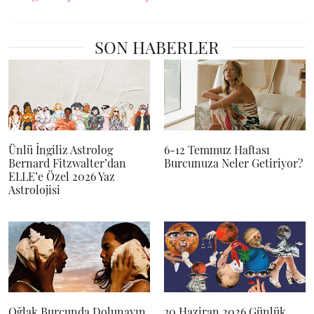
SON HABERLER
Ünlü İngiliz Astrolog
6-12 Temmuz Haftası
Bernard Fitzwalter’dan
Burcunuza Neler Getiriyor?
ELLE’e Özel 2026 Yaz
Astrolojisi
Oğlak Burcunda Dolunayın
30 Haziran 2026 Günlük