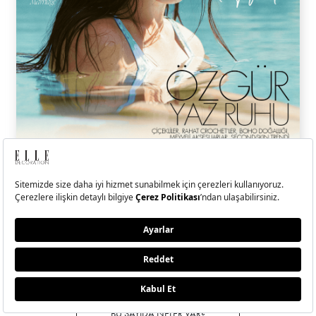
ELLE Temmuz-Ağustos
2026 Sayısı Çıktı!
Hande Erçel ile kendi kıyısında, kendi dengesini bulan, sadeliğin
ritminde ilerleyen bir yolculuğa çıktık.
BU SAYIDA NELER VAR?