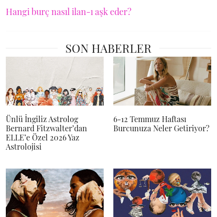
Hangi burç nasıl ilan-ı aşk eder?
SON HABERLER
Ünlü İngiliz Astrolog
6-12 Temmuz Haftası
Bernard Fitzwalter’dan
Burcunuza Neler Getiriyor?
ELLE’e Özel 2026 Yaz
Astrolojisi