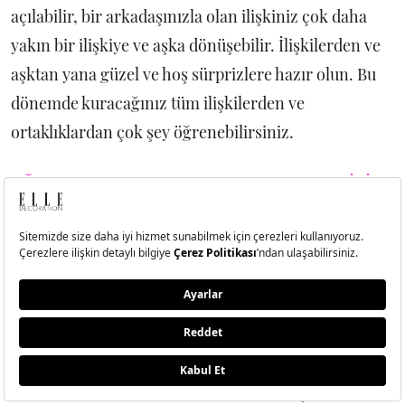
açılabilir, bir arkadaşınızla olan ilişkiniz çok daha
yakın bir ilişkiye ve aşka dönüşebilir. İlişkilerden ve
aşktan yana güzel ve hoş sürprizlere hazır olun. Bu
dönemde kuracağınız tüm ilişkilerden ve
ortaklıklardan çok şey öğrenebilirsiniz.
OĞLAK BURCU HAFTALIK BURÇ YORUMLARI İÇİN
TIKLAYINIZ
OĞLAK BURCU AYLIK BURÇ YORUMLARI İÇİN
TIKLAYINIZ
12 HAZİRAN KOVA BURCU YORUMLARI
Bu dönemde hayatınızda size zor gelen işler her