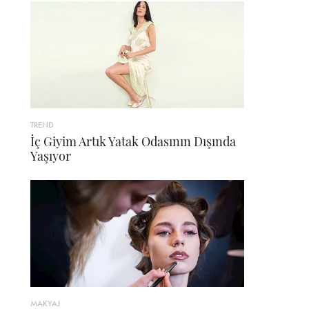
TREND
İç Giyim Artık Yatak Odasının Dışında
Yaşıyor
MAKYAJ