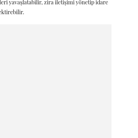
i yavaşlatabilir, zira iletişimi yönetip idare
tirebilir.