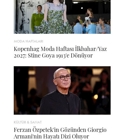
MODA HAFTALARI
Kopenhag Moda Haftası İlkbahar/Yaz
2027: Stine Goya 1913'e Dönüyor
KÜLTÜR & SANAT
Ferzan Özpetek'in Gözünden Giorgio
Armani'nin Hayatı Dizi Oluyor