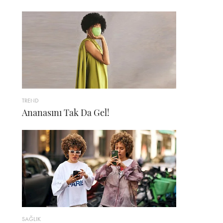
TREND
Ananasını Tak Da Gel!
SAĞLIK