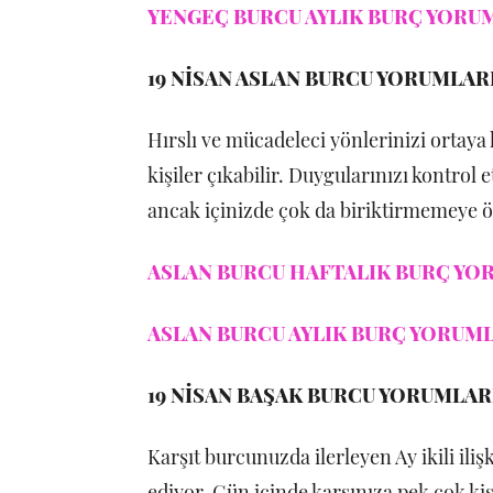
YENGEÇ BURCU AYLIK BURÇ YORUM
19 NİSAN ASLAN BURCU YORUMLAR
Hırslı ve mücadeleci yönlerinizi ortaya
kişiler çıkabilir. Duygularınızı kontrol 
ancak içinizde çok da biriktirmemeye ö
ASLAN BURCU HAFTALIK BURÇ YOR
ASLAN BURCU AYLIK BURÇ YORUMLA
19 NİSAN BAŞAK BURCU YORUMLAR
Karşıt burcunuzda ilerleyen Ay ikili ili
ediyor. Gün içinde karşınıza pek çok kişi