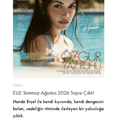
DERGİ
ELLE Temmuz-Ağustos 2026 Sayısı Çıktı!
Hande Erçel ile kendi kıyısında, kendi dengesini
bulan, sadeliğin ritminde ilerleyen bir yolculuğa
çıktık.