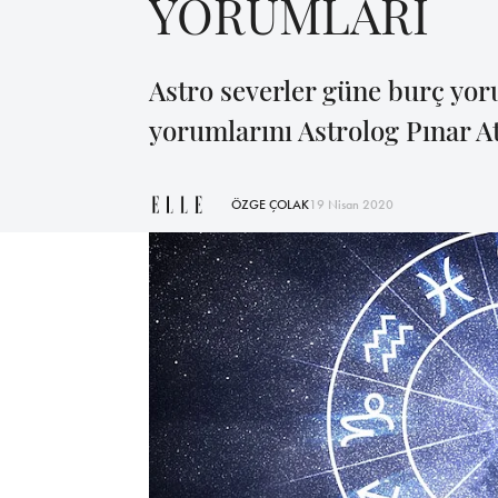
YORUMLARI
Astro severler güne burç yo
yorumlarını Astrolog Pınar At
ÖZGE ÇOLAK
19 Nisan 2020