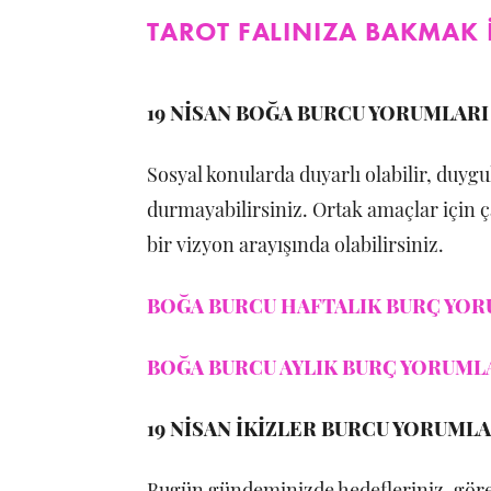
TAROT FALINIZA BAKMAK İ
19 NİSAN BOĞA BURCU YORUMLARI
Sosyal konularda duyarlı olabilir, duygul
durmayabilirsiniz. Ortak amaçlar için ç
bir vizyon arayışında olabilirsiniz.
BOĞA BURCU HAFTALIK BURÇ YORU
BOĞA BURCU AYLIK BURÇ YORUMLA
19 NİSAN İKİZLER BURCU YORUMLA
Bugün gündeminizde hedefleriniz, görev