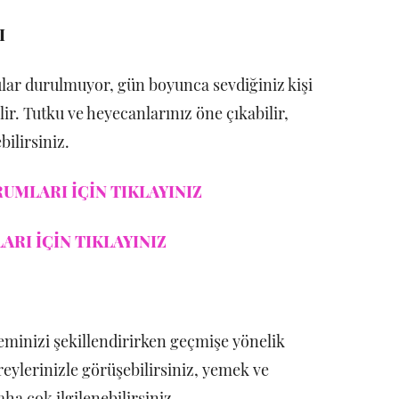
I
sular durulmuyor, gün boyunca sevdiğiniz kişi
ir. Tutku ve heyecanlarınız öne çıkabilir,
bilirsiniz.
UMLARI İÇİN TIKLAYINIZ
RI İÇİN TIKLAYINIZ
eminizi şekillendirirken geçmişe yönelik
reylerinizle görüşebilirsiniz, yemek ve
ha çok ilgilenebilirsiniz.