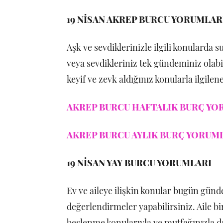
19 NİSAN AKREP BURCU YORUMLAR
Aşk ve sevdiklerinizle ilgili konularda 
veya sevdikleriniz tek gündeminiz olabil
keyif ve zevk aldığınız konularla ilgilene
AKREP BURCU HAFTALIK BURÇ YOR
AKREP BURCU AYLIK BURÇ YORUMLA
19 NİSAN YAY BURCU YORUMLARI
Ev ve aileye ilişkin konular bugün günd
değerlendirmeler yapabilirsiniz. Aile bi
beslenme konularıyla ve mutfağınızla da