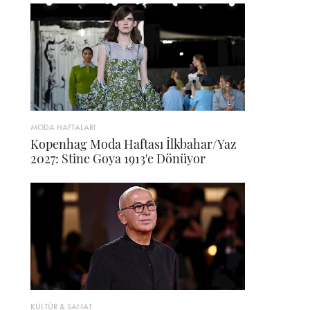
MODA HAFTALARI
Kopenhag Moda Haftası İlkbahar/Yaz
2027: Stine Goya 1913'e Dönüyor
KÜLTÜR & SANAT