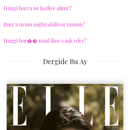
Hangi burca ne hediye alınır?
Burç'a uyum sağlayabiliyor musun?
Hangi bur�� nasıl ilan-ı aşk eder?
Dergide Bu Ay