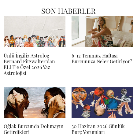
SON HABERLER
Ünlü İngiliz Astrolog
6-12 Temmuz Haftası
Bernard Fitzwalter’dan
Burcunuza Neler Getiriyor?
ELLE’e Özel 2026 Yaz
Astrolojisi
Oğlak Burcunda Dolunayın
30 Haziran 2026 Günlük
Getirdikleri
Burç Yorumları