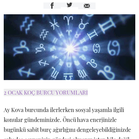
2 OCAK KOÇ BURCU YORUMLARI
Ay Kova burcunda ilerlerken sosyal yaşamla ilgili
konular gündeminizde. Öncü hava enerjinizle
bugünkü sabit burç ağırlığını dengeleyebildiğinizde