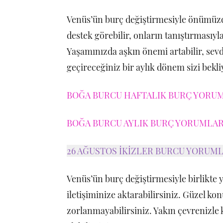
Venüs’ün burç değiştirmesiyle önümüzd
destek görebilir, onların tanıştırmasıyla 
Yaşamınızda aşkın önemi artabilir, sevdi
geçireceğiniz bir aylık dönem sizi bekli
BOĞA BURCU HAFTALIK BURÇ YORUML
BOĞA BURCU AYLIK BURÇ YORUMLARI
26 AĞUSTOS İKİZLER BURCU YORUML
Venüs’ün burç değiştirmesiyle birlikte ya
iletişiminize aktarabilirsiniz. Güzel ko
zorlanmayabilirsiniz. Yakın çevrenizle 