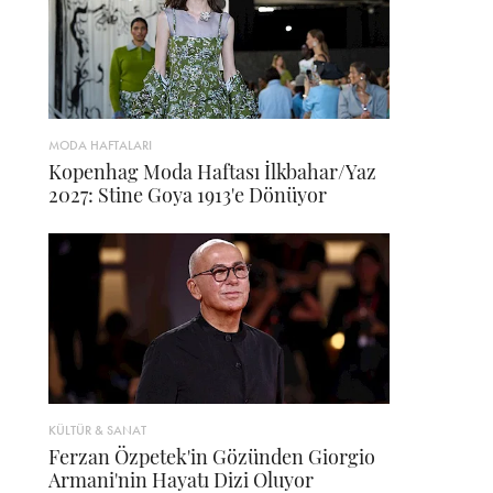
MODA HAFTALARI
Kopenhag Moda Haftası İlkbahar/Yaz
2027: Stine Goya 1913'e Dönüyor
KÜLTÜR & SANAT
Ferzan Özpetek'in Gözünden Giorgio
Armani'nin Hayatı Dizi Oluyor