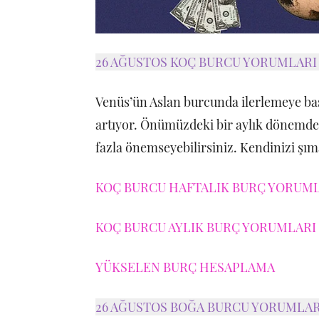
26 AĞUSTOS KOÇ BURCU YORUMLAR
Venüs’ün Aslan burcunda ilerlemeye baş
artıyor. Önümüzdeki bir aylık dönemde â
fazla önemseyebilirsiniz. Kendinizi şım
KOÇ BURCU HAFTALIK BURÇ YORUMLA
KOÇ BURCU AYLIK BURÇ YORUMLARI 
YÜKSELEN BURÇ HESAPLAMA
26 AĞUSTOS BOĞA BURCU YORUMLA