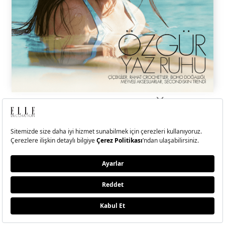
ELLE Temmuz-Ağustos
2026 Sayısı Çıktı!
Hande Erçel ile kendi kıyısında, kendi dengesini bulan, sadeliğin
ritminde ilerleyen bir yolculuğa çıktık.
BU SAYIDA NELER VAR?