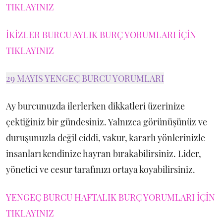
TIKLAYINIZ
İKİZLER BURCU AYLIK BURÇ YORUMLARI İÇİN
TIKLAYINIZ
29 MAYIS YENGEÇ BURCU YORUMLARI
Ay burcunuzda ilerlerken dikkatleri üzerinize
çektiğiniz bir gündesiniz. Yalnızca görünüşünüz ve
duruşunuzla değil ciddi, vakur, kararlı yönlerinizle
insanları kendinize hayran bırakabilirsiniz. Lider,
yönetici ve cesur tarafınızı ortaya koyabilirsiniz.
YENGEÇ BURCU HAFTALIK BURÇ YORUMLARI İÇİN
TIKLAYINIZ