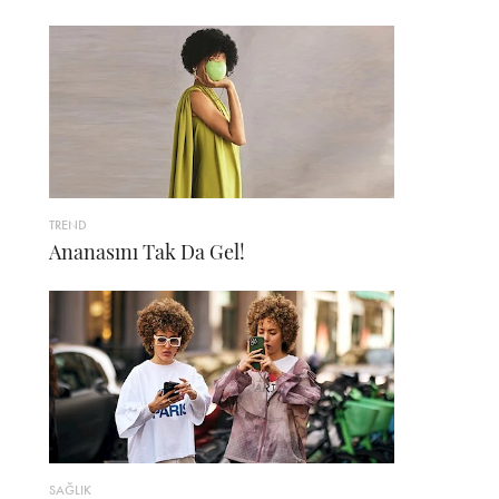
TREND
Ananasını Tak Da Gel!
SAĞLIK