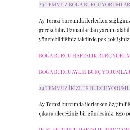
29 TEMMUZ BOĞA BURCU YORUMLA
Ay Terazi burcunda ilerlerken sağlığınız
gerekebilir. Uzmanlardan yardım alabili
yönetebildiğiniz takdirde pek çok işinizi
BOĞA BURCU HAFTALIK BURÇ YORUML
BOĞA BURCU AYLIK BURÇ YORUMLARI
29 TEMMUZ İKİZLER BURCU YORUML
Ay Terazi burcunda ilerlerken özgünlüğ
çıkarabileceğiniz bir gündesiniz. Ego 
İKİZLER BURCU HAFTALIK BURÇ YOR