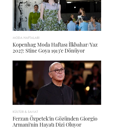
MODA HAFTALARI
Kopenhag Moda Haftası İlkbahar/Yaz
2027: Stine Goya 1913'e Dönüyor
KÜLTÜR & SANAT
Ferzan Özpetek'in Gözünden Giorgio
Armani'nin Hayatı Dizi Oluyor