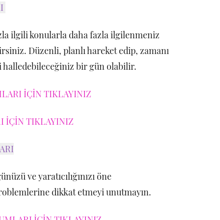
RI
la ilgili konularla daha fazla ilgilenmeniz
rsiniz. Düzenli, planlı hareket edip, zamanı
 halledebileceğiniz bir gün olabilir.
ARI İÇİN TIKLAYINIZ
 İÇİN TIKLAYINIZ
ARI
ünüzü ve yaratıcılığınızı öne
problemlerine dikkat etmeyi unutmayın.
UMLARI İÇİN TIKLAYINIZ