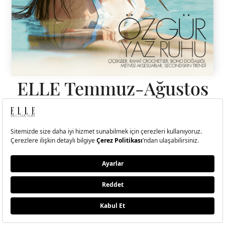
ELLE Temmuz-Ağustos
2026 Sayısı Çıktı!
Hande Erçel ile kendi kıyısında, kendi dengesini bulan, sadeliğin
ritminde ilerleyen bir yolculuğa çıktık.
BU SAYIDA NELER VAR?