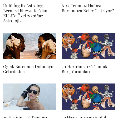
Ünlü İngiliz Astrolog
6-12 Temmuz Haftası
Bernard Fitzwalter’dan
Burcunuza Neler Getiriyor?
ELLE’e Özel 2026 Yaz
Astrolojisi
Oğlak Burcunda Dolunayın
30 Haziran 2026 Günlük
Getirdikleri
Burç Yorumları
29 Haziran – 5 Temmuz
29 Haziran 2026 Günlük