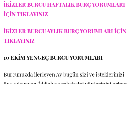
İKİZLER BURCU HAFTALIK BURÇ YORUMLARI
İÇİN TIKLAYINIZ
İKİZLER BURCU AYLIK BURÇ YORUMLARI İÇİN
TIKLAYINIZ
10 EKİM
YENGEÇ BURCU YORUMLARI
Burcunuzda ilerleyen Ay bugün sizi ve isteklerinizi
öne çıkarıyor. İddialı ve rekabetçi yönlerinizi ortaya
koyabilir, cesur ve girişimci davranabilirsiniz.
Kendinizle ilgili tamamlamanız gereken iş ve konular
olabilir.
YENGEÇ BURCU HAFTALIK BURÇ YORUMLARI