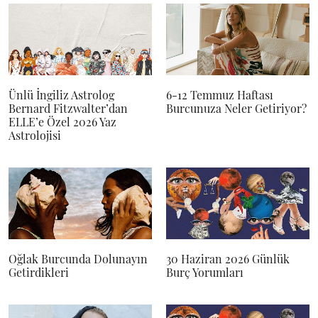
Ünlü İngiliz Astrolog
6-12 Temmuz Haftası
Bernard Fitzwalter’dan
Burcunuza Neler Getiriyor?
ELLE’e Özel 2026 Yaz
Astrolojisi
Oğlak Burcunda Dolunayın
30 Haziran 2026 Günlük
Getirdikleri
Burç Yorumları