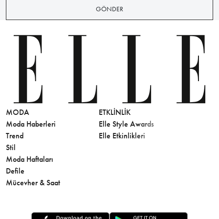
GÖNDER
MODA
ETKLINLIK
GÜZELLİ
Moda Haberleri
Elle Style Awards
Saç
Trend
Elle Etkinlikleri
Makyaj
Stil
Cilt Bakı
Moda Haftaları
Sağlık
Defile
Parfüm
Mücevher & Saat