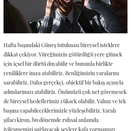
Hafta başındaki Güneş tutulması bireysel isteklere
dikkat çekiyor. Yüreğimizin götürdüğü yere gitmek
için içsel bir dürtü duyabilir ve bununla birlikte
yeniliklere imza atabiliriz. Benliğimizin yaralarını
sarabiliriz. Daha gerçekçi, objektif bir bakış açısıyla
adımlarımızı atabiliriz. Önümüzü çok net göremesek
de bireysel hedeflerimiz yüksek olabilir. Yalnız ve tek
başına yapabileceklerimizle yüzleşebiliriz. Yaralı
şifacı kiron, bu dönemde ruhsal anlamda
iyileşmemizi sağlayacak şeylere kafa yormamızı