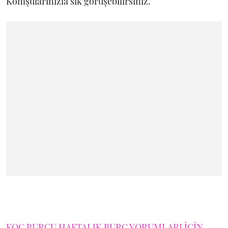
Komşularınızla sık görüşebilirsiniz.
KOÇ BURCU HAFTALIK BURÇ YORUMLARI İÇİN