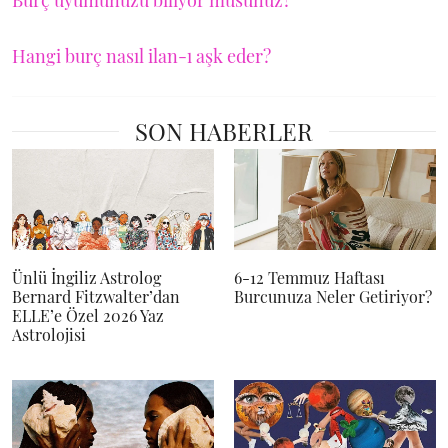
Burç uyumunuzu biliyor musunuz?
Hangi burç nasıl ilan-ı aşk eder?
SON HABERLER
Ünlü İngiliz Astrolog
6-12 Temmuz Haftası
Bernard Fitzwalter’dan
Burcunuza Neler Getiriyor?
ELLE’e Özel 2026 Yaz
Astrolojisi