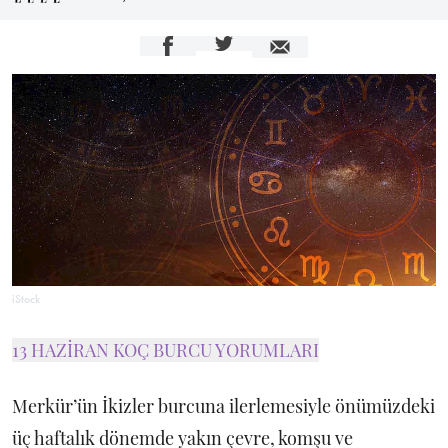
iStock
13 HAZİRAN KOÇ BURCU YORUMLARI
Merkür’ün İkizler burcuna ilerlemesiyle önümüzdeki
üç haftalık dönemde yakın çevre, komşu ve