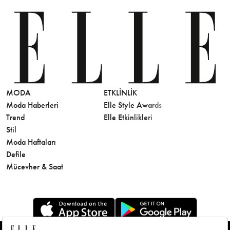
MODA
ETKLINLIK
GÜZELLİ
Moda Haberleri
Elle Style Awards
Saç
Trend
Elle Etkinlikleri
Makyaj
Stil
Cilt Bakı
Moda Haftaları
Sağlık
Defile
Parfüm
Mücevher & Saat