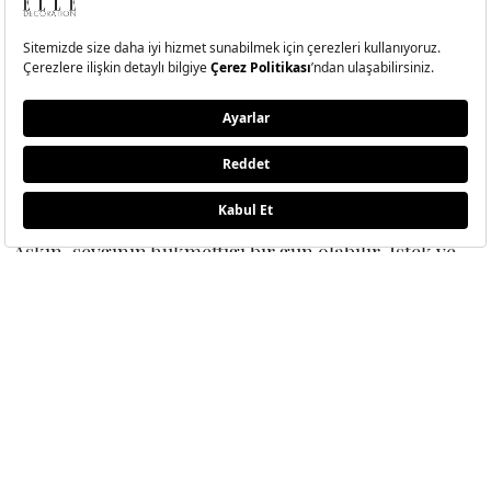
TIKLAYINIZ
İKİZLER BURCU AYLIK BURÇ YORUMLARI İÇİN
TIKLAYINIZ
12 ŞUBAT YENGEÇ BURCU YORUMLARI
Aşkın, sevginin hükmettiği bir gün olabilir. İstek ve
beklentileriniz bugün çok daha ön planda olurken,
kalbinizin sesini daha çok dinleyebilirsiniz.
Yeteneklerinizi, yaratıcılığınızı, özgün yönlerinizi
ortaya koyabileceğiniz bir gündesiniz.
YENGEÇ BURCU HAFTALIK BURÇ YORUMLARI İÇİN
TIKLAYINIZ