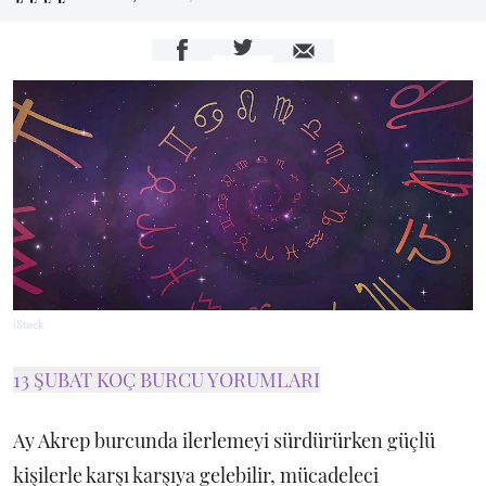
iStock
13 ŞUBAT KOÇ BURCU YORUMLARI
Ay Akrep burcunda ilerlemeyi sürdürürken güçlü
kişilerle karşı karşıya gelebilir, mücadeleci