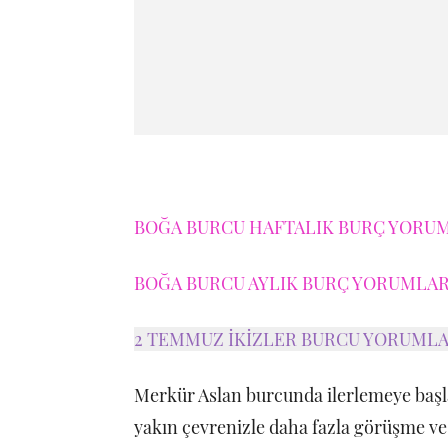
BOĞA BURCU HAFTALIK BURÇ YORUML
BOĞA BURCU AYLIK BURÇ YORUMLARI
2 TEMMUZ İKİZLER BURCU YORUMLA
Merkür Aslan burcunda ilerlemeye baş
yakın çevrenizle daha fazla görüşme ve e