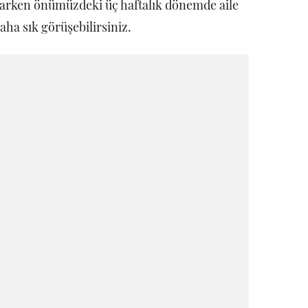
arken önümüzdeki üç haftalık dönemde aile
 daha sık görüşebilirsiniz.