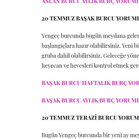
ASLAN BURCU AYLIK BURÇ YORUMLA
20 TEMMUZ BAŞAK BURCU YORUM
Yengeç burcunda bugün meydana gelen y
başlangıçlara hazır olabilirsiniz. Yeni b
gruba dahil olabilirsiniz. Geleceğe yöne
heyecan ve hevesleri kontrol etmek gere
BAŞAK BURCU HAFTALIK BURÇ YOR
BAŞAK BURCU AYLIK BURÇ YORUMLA
20 TEMMUZ TERAZİ BURCU YORUM
Bugün Yengeç burcunda bir yeni ay meyd