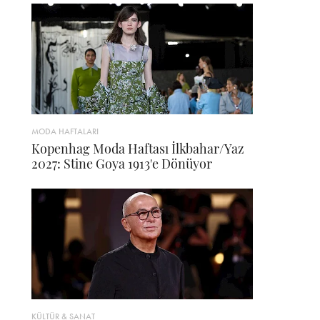
MODA HAFTALARI
Kopenhag Moda Haftası İlkbahar/Yaz
2027: Stine Goya 1913'e Dönüyor
KÜLTÜR & SANAT