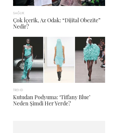
SAĞLIK
Çok İçerik, Az Odak: “Dijital Obezite”
Nedir?
TREND
Kutudan Podyuma: ‘Tiffany Blue’
Neden Şimdi Her Yerde?