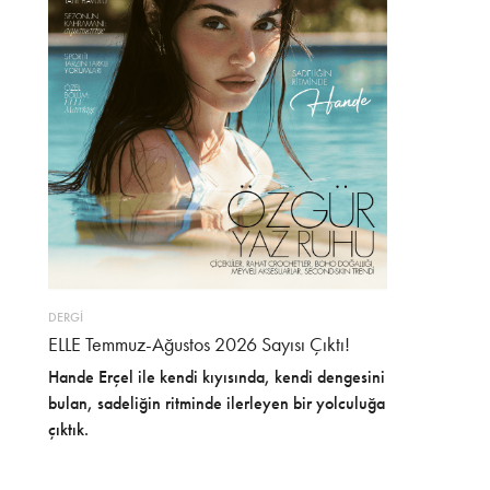
DERGİ
ELLE Temmuz-Ağustos 2026 Sayısı Çıktı!
Hande Erçel ile kendi kıyısında, kendi dengesini
bulan, sadeliğin ritminde ilerleyen bir yolculuğa
çıktık.