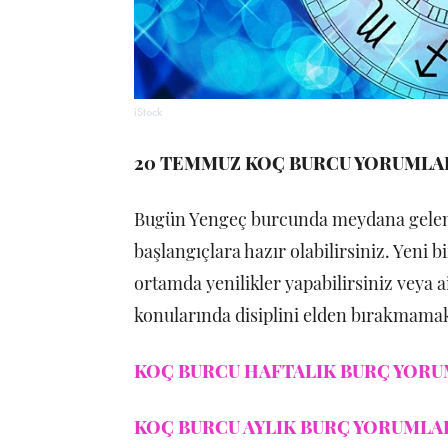
iStock
20 TEMMUZ KOÇ BURCU YORUMLA
Bugün Yengeç burcunda meydana gelen ye
başlangıçlara hazır olabilirsiniz. Yeni
ortamda yenilikler yapabilirsiniz veya ai
konularında disiplini elden bırakmamak
KOÇ BURCU HAFTALIK BURÇ YORUM
KOÇ BURCU AYLIK BURÇ YORUMLARI