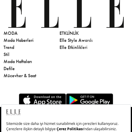
MODA
ETKLINLIK
GÜZELLİ
Moda Haberleri
Elle Style Awards
Saç
Trend
Elle Etkinlikleri
Makyaj
Stil
Cilt Bakı
Moda Haftaları
Sağlık
Defile
Parfüm
Mücevher & Saat