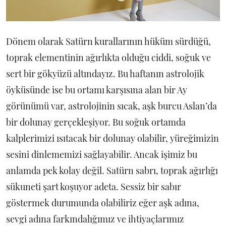
Dönem olarak Satürn kurallarının hüküm sürdüğü,
toprak elementinin ağırlıkta olduğu ciddi, soğuk ve
sert bir gökyüzü altındayız. Bu haftanın astrolojik
öyküsünde ise bu ortamı karşısına alan bir Ay
görünümü var, astrolojinin sıcak, aşk burcu Aslan’da
bir dolunay gerçekleşiyor. Bu soğuk ortamda
kalplerimizi ısıtacak bir dolunay olabilir, yüreğimizin
sesini dinlememizi sağlayabilir. Ancak işimiz bu
anlamda pek kolay değil. Satürn sabrı, toprak ağırlığı
sükuneti şart koşuyor adeta. Sessiz bir sabır
göstermek durumunda olabiliriz eğer aşk adına,
sevgi adına farkındalığımız ve ihtiyaçlarımız