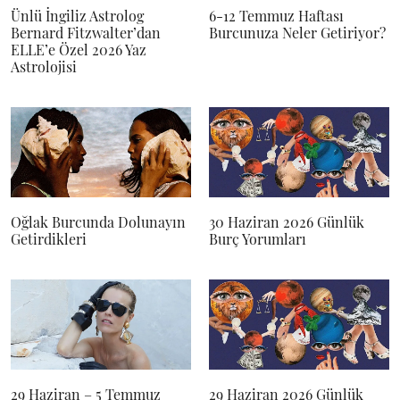
Ünlü İngiliz Astrolog
6-12 Temmuz Haftası
Bernard Fitzwalter’dan
Burcunuza Neler Getiriyor?
ELLE’e Özel 2026 Yaz
Astrolojisi
Oğlak Burcunda Dolunayın
30 Haziran 2026 Günlük
Getirdikleri
Burç Yorumları
29 Haziran – 5 Temmuz
29 Haziran 2026 Günlük