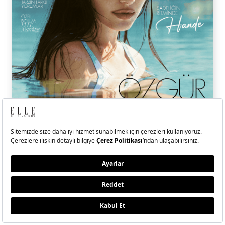
ELLE Temmuz-Ağustos
2026 Sayısı Çıktı!
Hande Erçel ile kendi kıyısında, kendi dengesini bulan, sadeliğin
ritminde ilerleyen bir yolculuğa çıktık.