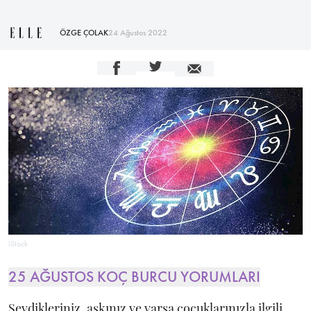
ÖZGE ÇOLAK
24 Ağustos 2022
iStock
25 AĞUSTOS KOÇ BURCU YORUMLARI
Sevdikleriniz, aşkınız ve varsa çocuklarınızla ilgili