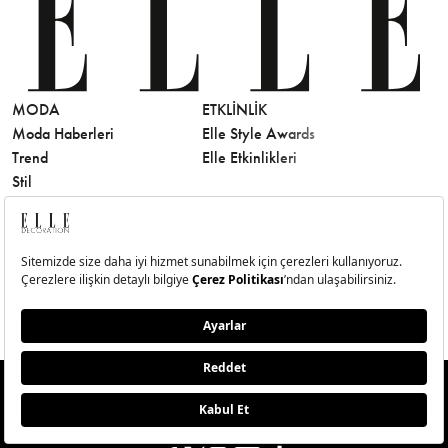
MODA
ETKLINLIK
GÜZELLİ
Moda Haberleri
Elle Style Awards
Saç
Trend
Elle Etkinlikleri
Makyaj
Stil
Cilt Bakı
Moda Haftaları
Sağlık
Defile
Parfüm
Mücevher & Saat