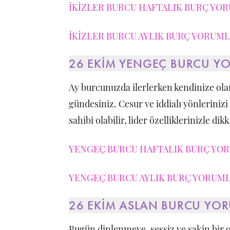
İKİZLER BURCU HAFTALIK BURÇ YOR
İKİZLER BURCU AYLIK BURÇ YORUMLA
26 EKİM YENGEÇ BURCU Y
Ay burcunuzda ilerlerken kendinize ola
gündesiniz. Cesur ve iddialı yönlerinizi 
sahibi olabilir, lider özelliklerinizle dik
YENGEÇ BURCU HAFTALIK BURÇ YORU
YENGEÇ BURCU AYLIK BURÇ YORUMLA
26 EKİM ASLAN BURCU YO
Bugün dinlenmeye, sessiz ve sakin bir