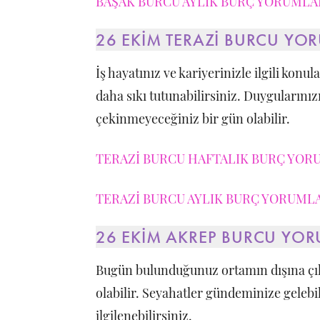
BAŞAK BURCU AYLIK BURÇ YORUMLARI
26 EKİM TERAZİ BURCU YO
İş hayatınız ve kariyerinizle ilgili kon
daha sıkı tutunabilirsiniz. Duyguların
çekinmeyeceğiniz bir gün olabilir.
TERAZİ BURCU HAFTALIK BURÇ YORU
TERAZİ BURCU AYLIK BURÇ YORUMLAR
26 EKİM AKREP BURCU YO
Bugün bulunduğunuz ortamın dışına çık
olabilir. Seyahatler gündeminize gelebili
ilgilenebilirsiniz.