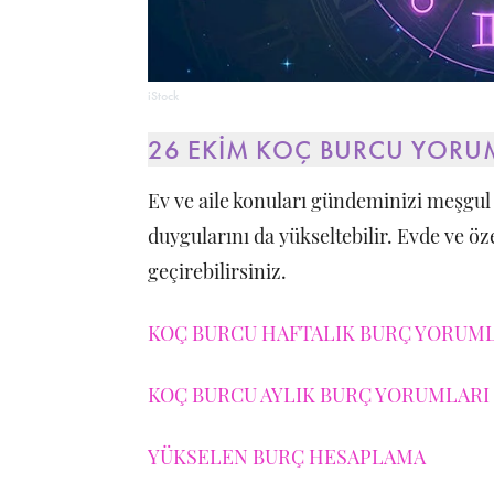
iStock
26 EKİM KOÇ BURCU YORU
Ev ve aile konuları gündeminizi meşgul
duygularını da yükseltebilir. Evde ve ö
geçirebilirsiniz.
KOÇ BURCU HAFTALIK BURÇ YORUMLA
KOÇ BURCU AYLIK BURÇ YORUMLARI 
YÜKSELEN BURÇ HESAPLAMA