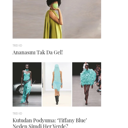
TREND
Ananasını Tak Da Gel!
TREND
Kutudan Podyuma: ‘Tiffany Blue’
Neden Şimdi Her Yerde?