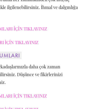
le ilgilenebilirsiniz. İhmal ve dalgınlığa
LARI İÇİN TIKLAYINIZ
I İÇİN TIKLAYINIZ
RUMLARI
rkadaşlarınızla daha çok zaman
lirsiniz. Düşünce ve fikirlerinizi
niz.
LARI İÇİN TIKLAYINIZ