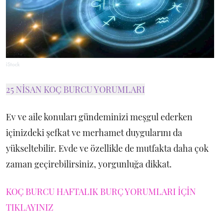
iStock
25 NİSAN KOÇ BURCU YORUMLARI
Ev ve aile konuları gündeminizi meşgul ederken
içinizdeki şefkat ve merhamet duygularını da
yükseltebilir. Evde ve özellikle de mutfakta daha çok
zaman geçirebilirsiniz, yorgunluğa dikkat.
KOÇ BURCU HAFTALIK BURÇ YORUMLARI İÇİN
TIKLAYINIZ